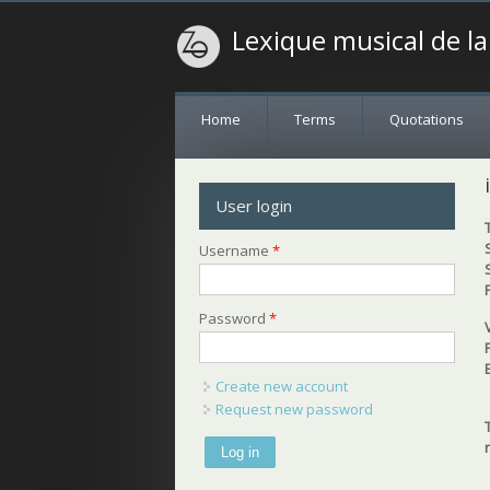
Lexique musical de l
Home
Terms
Quotations
User login
Username
*
Password
*
Create new account
Request new password