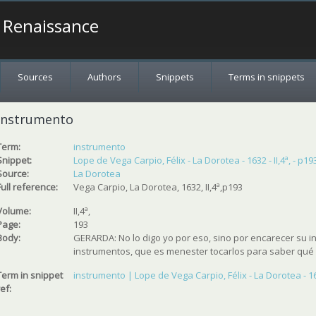
a Renaissance
Sources
Authors
Snippets
Terms in snippets
instrumento
Term:
instrumento
Snippet:
Lope de Vega Carpio, Félix - La Dorotea - 1632 - II,4ª, - p19
Source:
La Dorotea
Full reference:
Vega Carpio, La Dorotea, 1632, II,4ª,p193
Volume:
II,4ª,
Page:
193
Body:
GERARDA: No lo digo yo por eso, sino por encarecer su 
instrumentos, que es menester tocarlos para saber qué c
Term in snippet
instrumento | Lope de Vega Carpio, Félix - La Dorotea - 1632
ref: