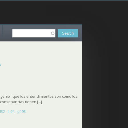
Search
Search form
3
ingenio_ que los entendimientos son como los
onsonancias tienen [...]
 - II,4ª, - p193