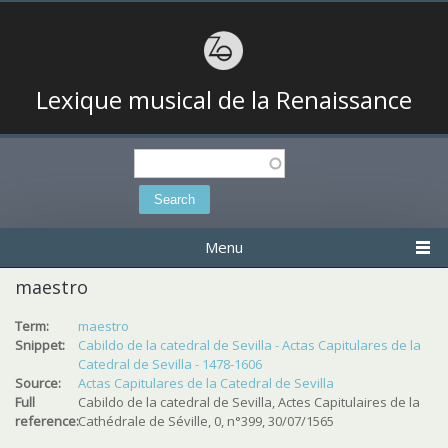
Lexique musical de la Renaissance
Search
Search form
Menu
maestro
Term:
maestro
Snippet:
Cabildo de la catedral de Sevilla - Actas Capitulares de la
Catedral de Sevilla - 1478-1606
Source:
Actas Capitulares de la Catedral de Sevilla
Full
Cabildo de la catedral de Sevilla, Actes Capitulaires de la
reference:
Cathédrale de Séville, 0, n°399, 30/07/1565