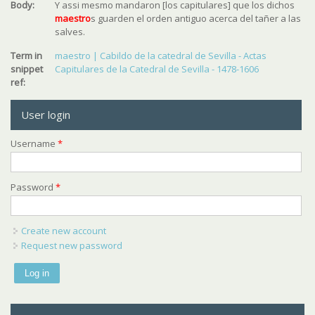
Body:
Y assi mesmo mandaron [los capitulares] que los dichos
maestro
s guarden el orden antiguo acerca del tañer a las
salves.
Term in
maestro | Cabildo de la catedral de Sevilla - Actas
snippet
Capitulares de la Catedral de Sevilla - 1478-1606
ref:
User login
Username
*
Password
*
Create new account
Request new password