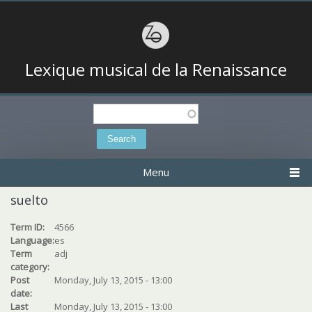
Lexique musical de la Renaissance
Search
Search form
Menu
suelto
Term ID:
4566
Language:
es
Term
adj
category:
Post
Monday, July 13, 2015 - 13:00
date:
Last
Monday, July 13, 2015 - 13:00