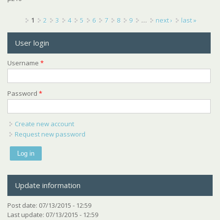
Pages
1
2
3
4
5
6
7
8
9
…
next ›
last »
User login
Username
*
Password
*
Create new account
Request new password
Update information
Post date:
07/13/2015 - 12:59
Last update:
07/13/2015 - 12:59