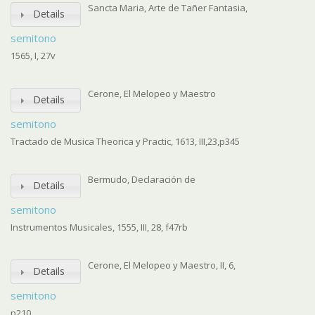
Sancta Maria, Arte de Tañer Fantasia,
Details
semitono
1565, I, 27v
Cerone, El Melopeo y Maestro
Details
semitono
Tractado de Musica Theorica y Practic, 1613, III,23,p345
Bermudo, Declaración de
Details
semitono
Instrumentos Musicales, 1555, III, 28, f47rb
Cerone, El Melopeo y Maestro, II, 6,
Details
semitono
p210