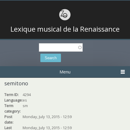
Lexique musical de la Renaissance
Search
Search form
Menu
semitono
Term ID:
4294
Language:
es
Term
sm
category:
Post
Monday, July 13, 2015 - 12:59
date:
Last
Monday, July 13, 2015 - 12:59