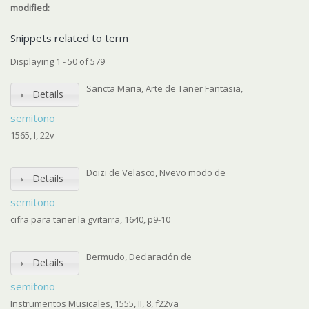
modified:
Snippets related to term
Displaying 1 - 50 of 579
Sancta Maria, Arte de Tañer Fantasia,
Details
semitono
1565, I, 22v
Doizi de Velasco, Nvevo modo de
Details
semitono
cifra para tañer la gvitarra, 1640, p9-10
Bermudo, Declaración de
Details
semitono
Instrumentos Musicales, 1555, II, 8, f22va