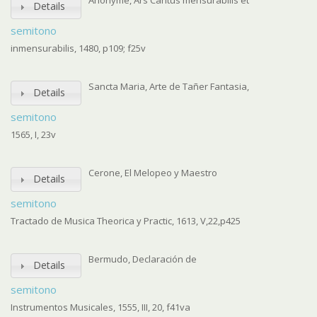
Anonyme, Ars Cantus mensurabilis et
Details
semitono
inmensurabilis, 1480, p109; f25v
Sancta Maria, Arte de Tañer Fantasia,
Details
semitono
1565, I, 23v
Cerone, El Melopeo y Maestro
Details
semitono
Tractado de Musica Theorica y Practic, 1613, V,22,p425
Bermudo, Declaración de
Details
semitono
Instrumentos Musicales, 1555, III, 20, f41va