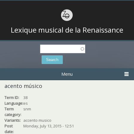
Lexique musical de la Renaissance
Search
Search form
Menu
acento músico
Term ID:
38
Language:
es
Term
snm
category:
Variants:
accento musico
Post
Monday, July 13, 2015 - 12:51
date: