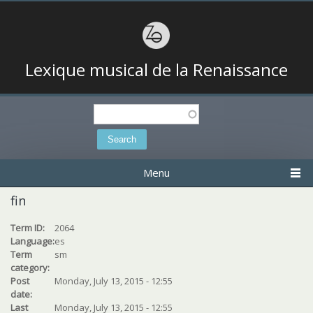
Lexique musical de la Renaissance
Search
Search form
Menu
fin
Term ID:
2064
Language:
es
Term
sm
category:
Post
Monday, July 13, 2015 - 12:55
date:
Last
Monday, July 13, 2015 - 12:55