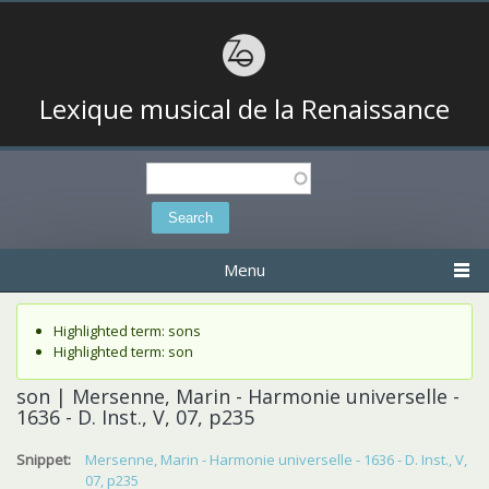
Lexique musical de la Renaissance
Search
Search form
Menu
Status message
Highlighted term: sons
Highlighted term: son
son | Mersenne, Marin - Harmonie universelle -
1636 - D. Inst., V, 07, p235
Snippet:
Mersenne, Marin - Harmonie universelle - 1636 - D. Inst., V,
07, p235