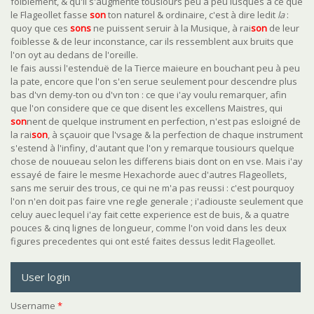
foiblement, & qu'il s'augmente tousiours peu à peu iusques à ce que
le Flageollet fasse
son
ton naturel & ordinaire, c'est à dire ledit
la
:
quoy que ces
son
s
ne puissent seruir à la Musique, à rai
son
de leur
foiblesse & de leur inconstance, car ils ressemblent aux bruits que
l'on oyt au dedans de l'oreille.
Ie fais aussi l'estenduë de la Tierce maieure en bouchant peu à peu
la pate, encore que l'on s'en serue seulement pour descendre plus
bas d'vn demy-ton ou d'vn ton : ce que i'ay voulu remarquer, afin
que l'on considere que ce que disent les excellens Maistres, qui
son
nent de quelque instrument en perfection, n'est pas esloigné de
la rai
son
, à sçauoir que l'vsage & la perfection de chaque instrument
s'estend à l'infiny, d'autant que l'on y remarque tousiours quelque
chose de nouueau selon les differens biais dont on en vse. Mais i'ay
essayé de faire le mesme Hexachorde auec d'autres Flageollets,
sans me seruir des trous, ce qui ne m'a pas reussi : c'est pourquoy
l'on n'en doit pas faire vne regle generale ; i'adiouste seulement que
celuy auec lequel i'ay fait cette experience est de buis, & a quatre
pouces & cinq lignes de longueur, comme l'on void dans les deux
figures precedentes qui ont esté faites dessus ledit Flageollet.
User login
Username
*