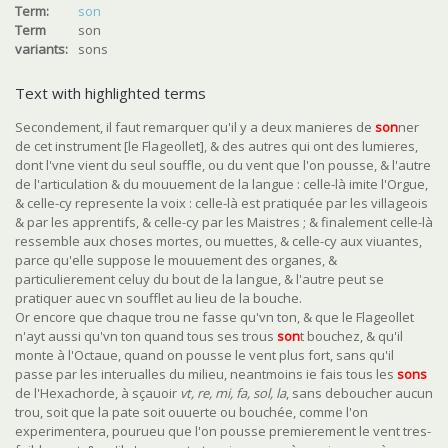
Term:
son
Term
son
variants:
sons
Text with highlighted terms
Secondement, il faut remarquer qu'il y a deux manieres de
son
ner
de cet instrument [le Flageollet], & des autres qui ont des lumieres,
dont l'vne vient du seul souffle, ou du vent que l'on pousse, & l'autre
de l'articulation & du mouuement de la langue : celle-là imite l'Orgue,
& celle-cy represente la voix : celle-là est pratiquée par les villageois
& par les apprentifs, & celle-cy par les Maistres ; & finalement celle-là
ressemble aux choses mortes, ou muettes, & celle-cy aux viuantes,
parce qu'elle suppose le mouuement des organes, &
particulierement celuy du bout de la langue, & l'autre peut se
pratiquer auec vn soufflet au lieu de la bouche.
Or encore que chaque trou ne fasse qu'vn ton, & que le Flageollet
n'ayt aussi qu'vn ton quand tous ses trous
son
t bouchez, & qu'il
monte à l'Octaue, quand on pousse le vent plus fort, sans qu'il
passe par les interualles du milieu, neantmoins ie fais tous les
son
s
de l'Hexachorde, à sçauoir
vt, re, mi, fa, sol, la
, sans deboucher aucun
trou, soit que la pate soit ouuerte ou bouchée, comme l'on
experimentera, pourueu que l'on pousse premierement le vent tres-