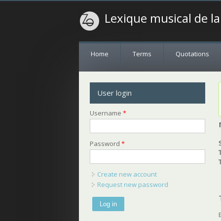
Lexique musical de l
Home
Terms
Quotations
User login
Username
*
Password
*
Create new account
Request new password