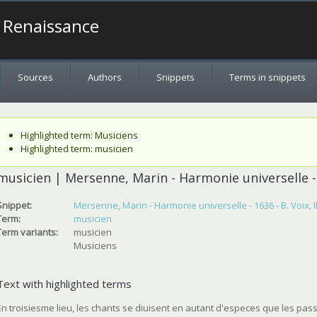
a Renaissance
Sources
Authors
Snippets
Terms in snippets
Status message
Highlighted term: Musiciens
Highlighted term: musicien
musicien | Mersenne, Marin - Harmonie universelle - 1
Snippet:
Mersenne, Marin - Harmonie universelle - 1636 - B. Voix, II
Term:
musicien
Term variants:
musicien
Musiciens
Text with highlighted terms
En troisiesme lieu, les chants se diuisent en autant d'especes que les passio