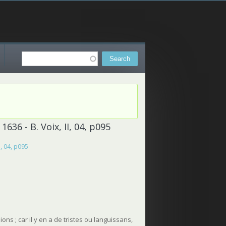
Search
Search form
636 - B. Voix, II, 04, p095
, 04, p095
ns ; car il y en a de tristes ou languissans,