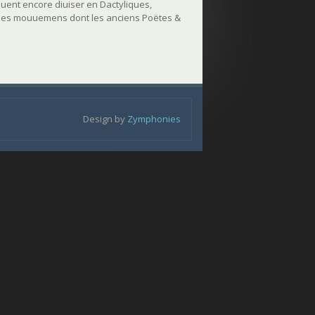
peuuent encore diuiser en Dactyliques,
& des mouuemens dont les anciens Poëtes &
Design by
Zymphonies