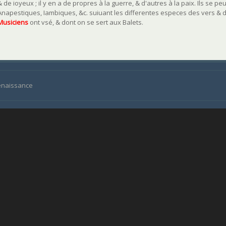
& de ioyeux ; il y en a de propres à la guerre, & d'autres à la paix. Ils se 
Anapestiques, Iambiques, &c. suiuant les differentes especes des vers 
Musicien
s
ont vsé, & dont on se sert aux Balets.
Renaissance