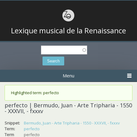
Lexique musical de la Renaissance
Search
Search form
Menu
Status message
Highlighted term: perfecto
perfecto | Bermudo, Juan - Arte Tripharia - 1550
- XXXVII, - fxxxv
Snippet:
Bermudo, Juan - Arte Tripharia - 1550 - XXXVII, - fxxxv
Term:
perfecto
Term
perfecto