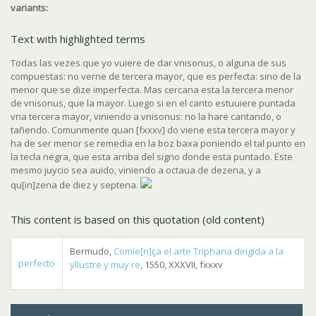
variants:
Text with highlighted terms
Todas las vezes que yo vuiere de dar vnisonus, o alguna de sus
compuestas: no verne de tercera mayor, que es perfecta: sino de la
menor que se dize imperfecta. Mas cercana esta la tercera menor
de vnisonus, que la mayor. Luego si en el canto estuuiere puntada
vna tercera mayor, viniendo a vnisonus: no la hare cantando, o
tañendo. Comunmente quan [fxxxv] do viene esta tercera mayor y
ha de ser menor se remedia en la boz baxa poniendo el tal punto en
la tecla negra, que esta arriba del signo donde esta puntado. Este
mesmo juycio sea auido, viniendo a octaua de dezena, y a
qu[in]zena de diez y septena.
This content is based on this quotation (old content)
Bermudo,
Comie[n]ça el arte Tripharia dirigida a la
perfecto
yllustre y muy re
, 1550, XXXVII, fxxxv