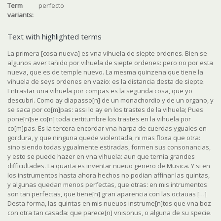
Term
perfecto
variants:
Text with highlighted terms
La primera [cosa nueva] es vna vihuela de siepte ordenes. Bien se
algunos aver tañido por vihuela de siepte ordenes: pero no por esta
nueva, que es de temple nuevo. La mesma quinzena que tiene la
vihuela de seys ordenes en vazio: es la distancia desta de siepte.
Entrastar una vihuela por compas es la segunda cosa, que yo
descubri. Como ay diapasso[n] de un monachordio y de un organo, y
se saca por co[m]pas: assi lo ay en los trastes de la vihuela; Pues
pone[n]se co[n] toda certitumbre los trastes en la vihuela por
co[m]pas. Es la tercera encordar vna harpa de cuerdas yguales en
gordura, y que ninguna quede violentada, ni mas floxa que otra:
sino siendo todas ygualmente estiradas, formen sus consonancias,
y esto se puede hazer en vna vihuela: aun que ternia grandes
difficultades. La quarta es inventar nueuo genero de Musica. Y si en
los instrumentos hasta ahora hechos no podian affinar las quintas,
y algunas quedan menos perfectas, que otras: en mis intrumentos
son tan perfectas, que tiene[n] gran aparencia con las octauas […]
Desta forma, las quintas en mis nueuos instrume[n]tos que vna boz
con otra tan casada: que parece[n] vnisonus, o alguna de su specie.