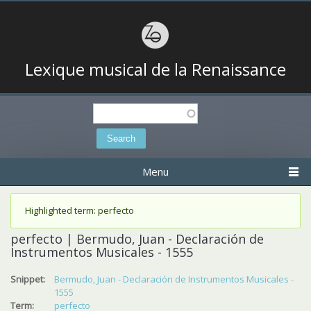
Lexique musical de la Renaissance
Search
Search form
Menu
Status message
Highlighted term: perfecto
perfecto | Bermudo, Juan - Declaración de
Instrumentos Musicales - 1555
Snippet:
Bermudo, Juan - Declaración de Instrumentos Musicales -
1555
Term:
perfecto