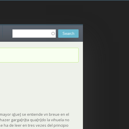
Search
Search form
 mayor q[ue] se entiende vn breue en el
 hazer garga[n]ta qua[n]do la vihuela no
e ha de leer en tres vezes del principio