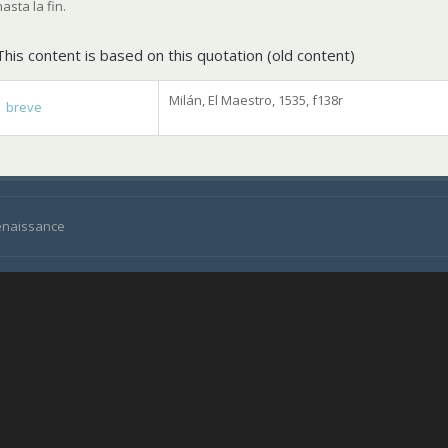
hasta la fin.
This content is based on this quotation (old content)
Milán, El Maestro, 1535, f138r
breve
Renaissance