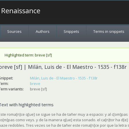
a Renaissance
Sources
Authors
Snippets
Terms in snippets
Status message
Highlighted term: breve [sf]
breve [sf] | Milán, Luis de - El Maestro - 1535 - f138r
Snippet:
Milán, Luis de - El Maestro - 1535 - f138r
Term:
breve
Term variants:
breve [sf]
Text with highlighted terms
Este roma[n]ce q[ue] se sigue se ha de tañer muy a espacio: y al c[om]pas
co[m]pas como veys. y de la manera q[ue] esta sonado. el ca[n]tor ha d[e]
haze redobles. Tres vezes se ha de tañer este roma[n]ce por que la letra s