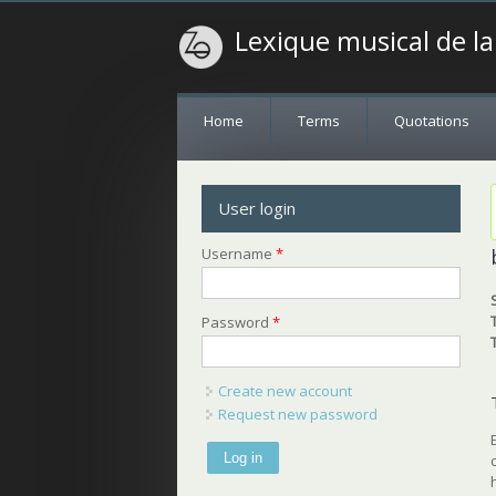
Lexique musical de l
Home
Terms
Quotations
User login
Username
*
Password
*
Create new account
Request new password