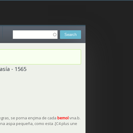
Search
Search form
asía - 1565
negras, se porna ençima de cada
bemol
vna.b.
vna aspa pequeña, como esta .[C4 plus une