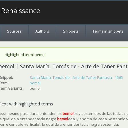
a Renaissance
Sources
Authors
Snippets
Terms in snippets
Status message
Highlighted term: bemol
bemol | Santa María, Tomás de - Arte de Tañer Fant
Snippet:
Santa María, Tomás de - Arte de Tañer Fantasía - 1565
Term:
bemol
Term variants:
bemol
Text with highlighted terms
Assi mesmo para dar a entender los
bemol
es y sostenidos de las teclas 
la qual da a entender tecla negra
bemol
ada. y ençima de cada Sostenido 
barre centrale verticale]. la qual da a entender tecla negra sostenida.