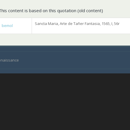
This content is based on this quotation (old content)
Sancta Maria, Arte de Tañer Fantasia, 1565, I, 56r
bemol
Renaissance