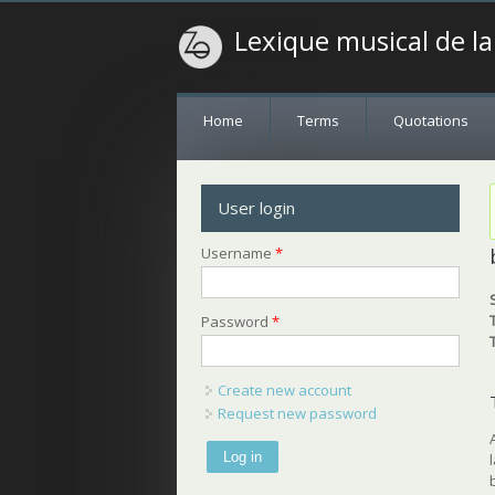
Lexique musical de l
Home
Terms
Quotations
User login
Username
*
Password
*
Create new account
Request new password