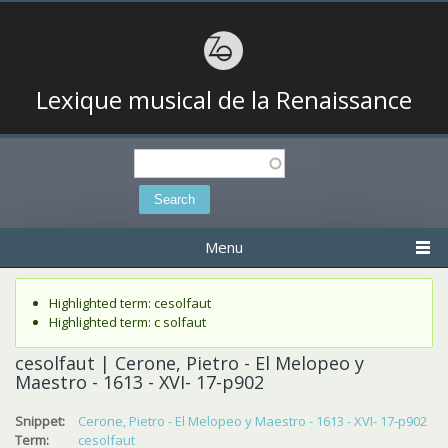
Lexique musical de la Renaissance
Search
Search form
Menu
Status message
Highlighted term: cesolfaut
Highlighted term: c solfaut
cesolfaut | Cerone, Pietro - El Melopeo y
Maestro - 1613 - XVI- 17-p902
Snippet:
Cerone, Pietro - El Melopeo y Maestro - 1613 - XVI- 17-p902
Term:
cesolfaut