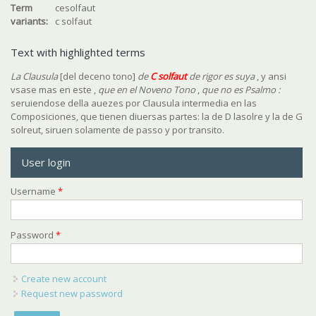
Term
cesolfaut
variants:
c solfaut
Text with highlighted terms
La Clausula
[del deceno tono]
de
C solfaut
de rigor es suya
, y ansi
vsase mas en este ,
que en el Noveno Tono
,
que no es Psalmo :
seruiendose della auezes por Clausula intermedia en las
Composiciones, que tienen diuersas partes: la de D lasolre y la de G
solreut, siruen solamente de passo y por transito.
User login
Username
*
Password
*
Create new account
Request new password