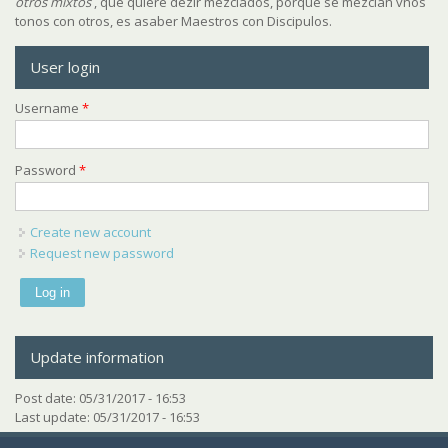
otros mixtos
, que quiere dezir mezclados, porque se mezclan vnos
tonos con otros, es asaber Maestros con Discipulos.
User login
Username
*
Password
*
Create new account
Request new password
Update information
Post date:
05/31/2017 - 16:53
Last update:
05/31/2017 - 16:53