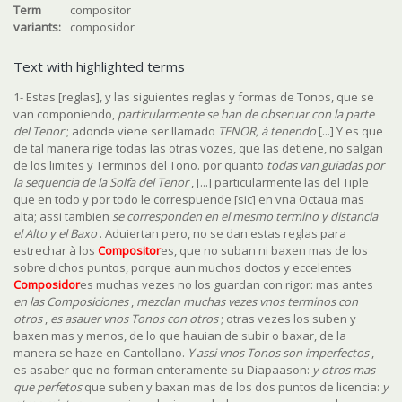
Term
compositor
variants:
composidor
Text with highlighted terms
1- Estas [reglas], y las siguientes reglas y formas de Tonos, que se
van componiendo,
particularmente se han de obseruar con la parte
del Tenor
; adonde viene ser llamado
TENOR, à tenendo
[...] Y es que
de tal manera rige todas las otras vozes, que las detiene, no salgan
de los limites y Terminos del Tono. por quanto
todas van guiadas por
la sequencia de la Solfa del Tenor
, [...] particularmente las del Tiple
que en todo y por todo le correspuende [sic] en vna Octaua mas
alta; assi tambien
se corresponden en el mesmo termino y distancia
el Alto y el Baxo
. Aduiertan pero, no se dan estas reglas para
estrechar à los
Compositor
es, que no suban ni baxen mas de los
sobre dichos puntos, porque aun muchos doctos y eccelentes
Composidor
es muchas vezes no los guardan con rigor: mas antes
en las Composiciones
,
mezclan muchas vezes vnos terminos con
otros
,
es asauer vnos Tonos con otros
; otras vezes los suben y
baxen mas y menos, de lo que hauian de subir o baxar, de la
manera se haze en Cantollano.
Y assi vnos Tonos son imperfectos
,
es asaber que no forman enteramente su Diapaason:
y otros mas
que perfetos
que suben y baxan mas de los dos puntos de licencia:
y