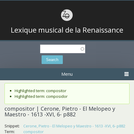
Lexique musical de la Renaissance
Search
Search form
Menu
Status message
Highlighted term: compositor
Highlighted term: composidor
compositor | Cerone, Pietro - El Melopeo y
Maestro - 1613 -XVI, 6- p882
Snippet:
Cerone, Pietro - El Melopeo y Maestro - 1613 -XVI, 6- p882
Term:
compositor