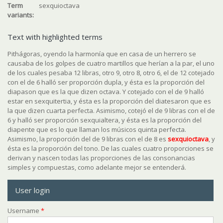
Term
sexquioctava
variants:
Text with highlighted terms
Pithágoras, oyendo la harmonía que en casa de un herrero se
causaba de los golpes de cuatro martillos que herían a la par, el uno
de los cuales pesaba 12 libras, otro 9, otro 8, otro 6, el de 12 cotejado
con el de 6 halló ser proporción dupla, y ésta es la proporción del
diapason que es la que dizen octava. Y cotejado con el de 9 halló
estar en sexquitertia, y ésta es la proporción del diatesaron que es
la que dizen cuarta perfecta. Asimismo, cotejó el de 9 libras con el de
6 y halló ser proporción sexquialtera, y ésta es la proporción del
diapente que es lo que llaman los músicos quinta perfecta.
Asimismo, la proporción del de 9 libras con el de 8 es
sexquioctava
, y
ésta es la proporción del tono. De las cuales cuatro proporciones se
derivan y nascen todas las proporciones de las consonancias
simples y compuestas, como adelante mejor se entenderá.
User login
Username
*