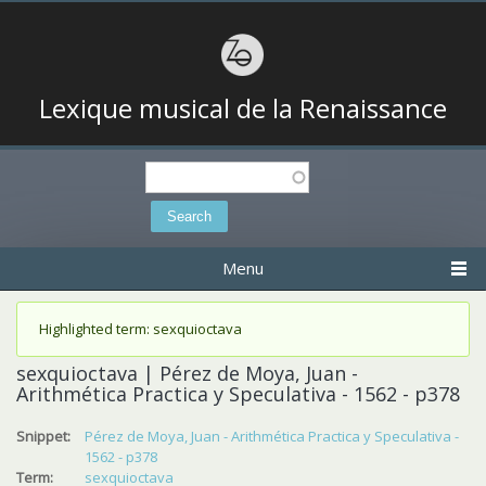
Lexique musical de la Renaissance
Search
Search form
Menu
Status message
Highlighted term: sexquioctava
sexquioctava | Pérez de Moya, Juan -
Arithmética Practica y Speculativa - 1562 - p378
Snippet:
Pérez de Moya, Juan - Arithmética Practica y Speculativa -
1562 - p378
Term:
sexquioctava