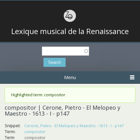
Lexique musical de la Renaissance
Search
Search form
Menu
Status message
Highlighted term: compositor
compositor | Cerone, Pietro - El Melopeo y
Maestro - 1613 - I - p147
Snippet:
Cerone, Pietro - El Melopeo y Maestro - 1613 - I - p147
Term:
compositor
Term
compositor