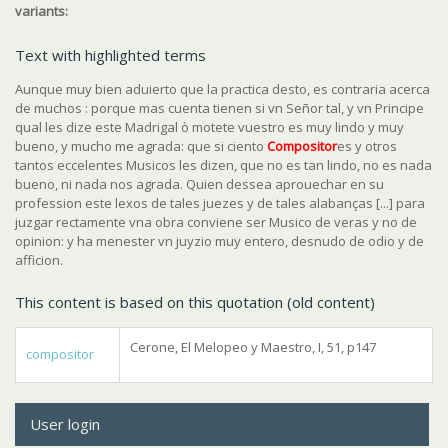
variants:
Text with highlighted terms
Aunque muy bien aduierto que la practica desto, es contraria acerca
de muchos : porque mas cuenta tienen si vn Señor tal, y vn Principe
qual les dize este Madrigal ò motete vuestro es muy lindo y muy
bueno, y mucho me agrada: que si ciento
Compositor
es y otros
tantos eccelentes Musicos les dizen, que no es tan lindo, no es nada
bueno, ni nada nos agrada. Quien dessea aprouechar en su
profession este lexos de tales juezes y de tales alabanças [...] para
juzgar rectamente vna obra conviene ser Musico de veras y no de
opinion: y ha menester vn juyzio muy entero, desnudo de odio y de
afficion.
This content is based on this quotation (old content)
Cerone, El Melopeo y Maestro, I, 51, p147
compositor
User login