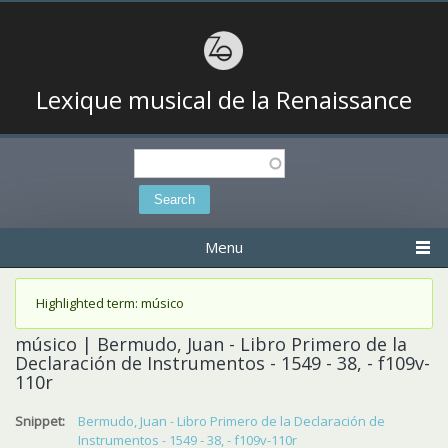
Lexique musical de la Renaissance
Search
Search form
Menu
Status message
Highlighted term: músico
músico | Bermudo, Juan - Libro Primero de la
Declaración de Instrumentos - 1549 - 38, - f109v-
110r
Snippet:
Bermudo, Juan - Libro Primero de la Declaración de
Instrumentos - 1549 - 38, - f109v-110r