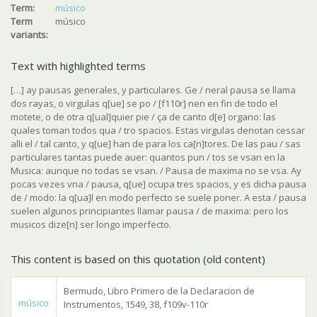
Term:
músico
Term
músico
variants:
Text with highlighted terms
[…] ay pausas generales, y particulares. Ge / neral pausa se llama
dos rayas, o virgulas q[ue] se po / [f110r] nen en fin de todo el
motete, o de otra q[ual]quier pie / ça de canto d[e] organo: las
quales toman todos qua / tro spacios. Estas virgulas denotan cessar
alli el / tal canto, y q[ue] han de para los ca[n]tores. De las pau / sas
particulares tantas puede auer: quantos pun / tos se vsan en la
Musica: aunque no todas se vsan. / Pausa de maxima no se vsa. Ay
pocas vezes vna / pausa, q[ue] ocupa tres spacios, y es dicha pausa
de / modo: la q[ua]l en modo perfecto se suele poner. A esta / pausa
suelen algunos principiantes llamar pausa / de maxima: pero los
musicos dize[n] ser longo imperfecto.
This content is based on this quotation (old content)
Bermudo, Libro Primero de la Declaracion de
músico
Instrumentos, 1549, 38, f109v-110r