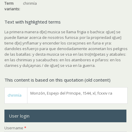
Term
chirimía
variants:
Text with highlighted terms
La primera manera d[e] musica se llama frigia o bachica: q[ue] se
puede llamar acerca de nosotros furiosa: por la propriedad q[ue]
tiene d[e] ynflamar y encender los coraçones en furia e yra:
dandoles esfuerço para que denodadamente acometan los peligros
de las batallas: y desta musica se vsa en las tro[m]petas y atabales:
en las chirimias y sacabuches: en los atambores e pifaros: en los
clarines y dulçaynas / de q[ue] se vsa en la guerra.
This content is based on this quotation (old content)
Monzón, Espejo del Principe, 1544, xl, fcxxiv ra
chirimía
User login
Username
*