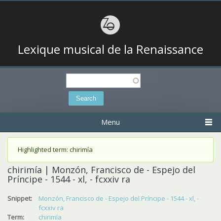
Lexique musical de la Renaissance
Search
Search form
Menu
Status message
Highlighted term: chirimía
chirimía | Monzón, Francisco de - Espejo del
Príncipe - 1544 - xl, - fcxxiv ra
Snippet:
Monzón, Francisco de - Espejo del Príncipe - 1544 - xl, -
fcxxiv ra
Term:
chirimía