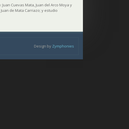
o: Juan Cuevas Mata, Juan del Arco Moya y
 Juan de Mata Carriazo; y estudio
Design by
Zymphonies