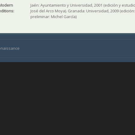
Modern
Jaén: Ayuntamiento y Universidad, 2001 (edición y estudi
editions:
José del Arco Moya). Granada: Universidad, 2009 (edición:
preliminar: Michel García)
Renaissance