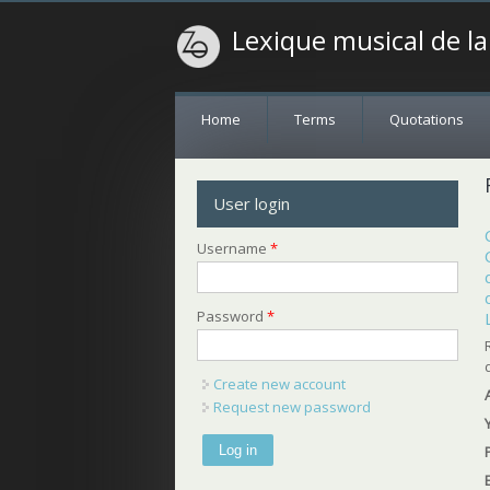
Lexique musical de l
Home
Terms
Quotations
User login
Username
*
Password
*
Create new account
Request new password