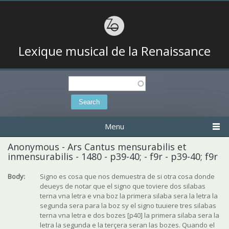
Lexique musical de la Renaissance
Search
Search form
Menu
Anonymous - Ars Cantus mensurabilis et
inmensurabilis - 1480 - p39-40; - f9r - p39-40; f9r
Body:
Signo es cosa que nos demuestra de si otra cosa donde
deueys de notar que el signo que toviere dos silabas
terna vna letra e vna boz la primera silaba sera la letra la
segunda sera para la boz sy el signo tuuiere tres silabas
terna vna letra e dos bozes [p40] la primera silaba sera la
letra la segunda e la terçera seran las bozes. Quando el