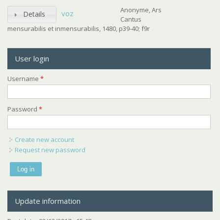
Anonyme, Ars
voz
Details
Cantus
mensurabilis et inmensurabilis, 1480, p39-40; f9r
User login
Username
*
Password
*
Create new account
Request new password
Update information