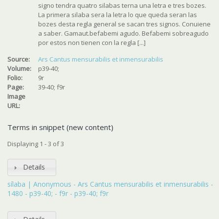
signo tendra quatro silabas terna una letra e tres bozes.
La primera silaba sera la letra lo que queda seran las
bozes desta regla general se sacan tres signos. Conuiene
a saber. Gamaut.befabemi agudo. Befabemi sobreagudo
por estos non tienen con la regla [...]
Source:
Ars Cantus mensurabilis et inmensurabilis
Volume:
p39-40;
Folio:
9r
Page:
39-40; f9r
Image
URL:
Terms in snippet (new content)
Displaying 1 - 3 of 3
Details
sílaba | Anonymous - Ars Cantus mensurabilis et inmensurabilis -
1480 - p39-40; - f9r - p39-40; f9r