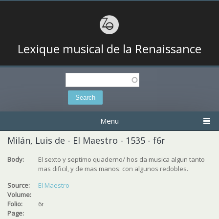
Lexique musical de la Renaissance
Search
Search form
Menu
Milán, Luis de - El Maestro - 1535 - f6r
Body:
El sexto y septimo quaderno/ hos da musica algun tanto
mas dificil, y de mas manos: con algunos redobles.
Source:
El Maestro
Volume:
Folio:
6r
Page: