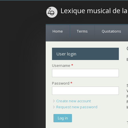
Lexique musical de l
Home
Terms
Quotations
User login
Username
*
Password
*
Create new account
Request new password