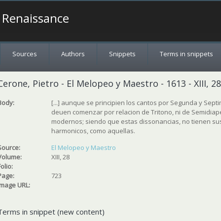
a Renaissance
Sources
Authors
Snippets
Terms in snippets
Cerone, Pietro - El Melopeo y Maestro - 1613 - XIII, 2
Body:
[...] aunque se principien los cantos por Segunda y Sept
deuen comenzar por relacion de Tritono, ni de Semidia
modernos; siendo que estas dissonancias, no tienen su
harmonicos, como aquellas.
Source:
El Melopeo y Maestro
Volume:
XIII, 28
Folio:
Page:
723
Image URL:
Terms in snippet (new content)