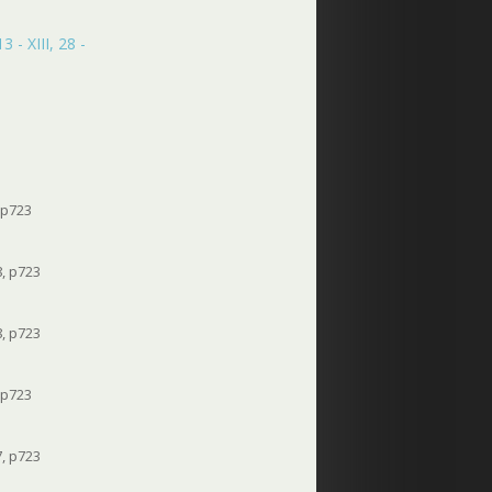
 - XIII, 28 -
, p723
8, p723
8, p723
, p723
7, p723