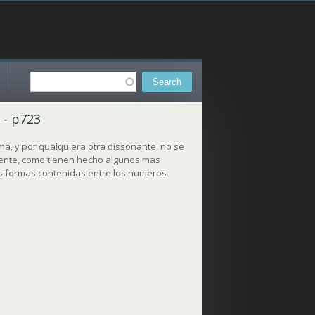
Search
Search form
8 - p723
ima, y por qualquiera otra dissonante, no se
pente, como tienen hecho algunos mas
s formas contenidas entre los numeros