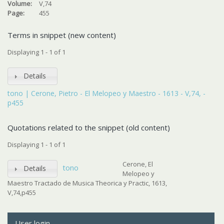
Volume:
V,74
Page:
455
Terms in snippet (new content)
Displaying 1 - 1 of 1
Details
tono | Cerone, Pietro - El Melopeo y Maestro - 1613 - V,74, -
p455
Quotations related to the snippet (old content)
Displaying 1 - 1 of 1
Cerone, El
tono
Details
Melopeo y
Maestro Tractado de Musica Theorica y Practic, 1613,
V,74,p455
User login