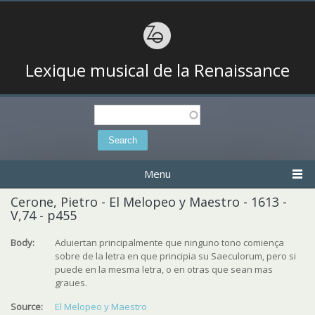
Lexique musical de la Renaissance
Search
Search form
Menu
Cerone, Pietro - El Melopeo y Maestro - 1613 -
V,74 - p455
Body:
Aduiertan principalmente que ninguno tono comiença
sobre de la letra en que principia su Saeculorum, pero si
puede en la mesma letra, o en otras que sean mas
graues.
Source:
El Melopeo y Maestro