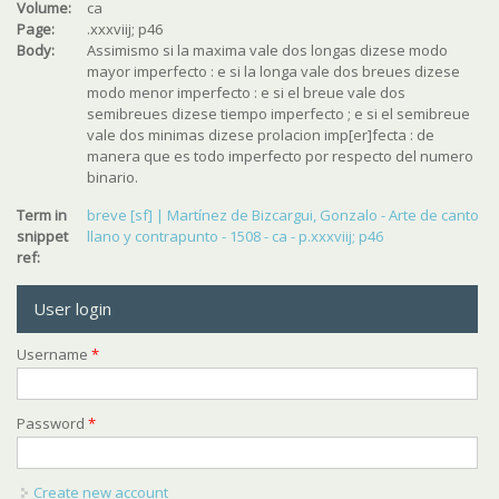
Volume:
ca
Page:
.xxxviij; p46
Body:
Assimismo si la maxima vale dos longas dizese modo
mayor imperfecto : e si la longa vale dos breues dizese
modo menor imperfecto : e si el breue vale dos
semibreues dizese tiempo imperfecto ; e si el semibreue
vale dos minimas dizese prolacion imp[er]fecta : de
manera que es todo imperfecto por respecto del numero
binario.
Term in
breve [sf] | Martínez de Bizcargui, Gonzalo - Arte de canto
snippet
llano y contrapunto - 1508 - ca - p.xxxviij; p46
ref:
User login
Username
*
Password
*
Create new account