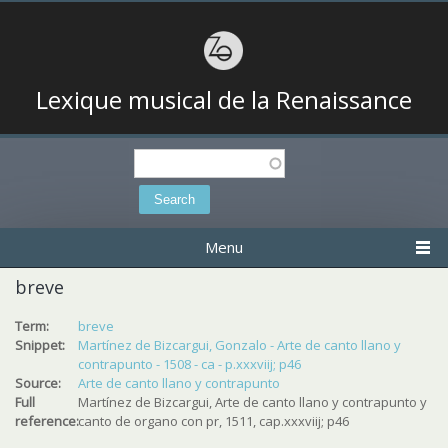
Lexique musical de la Renaissance
Search
Search form
Menu
breve
Term:
breve
Snippet:
Martínez de Bizcargui, Gonzalo - Arte de canto llano y
contrapunto - 1508 - ca - p.xxxviij; p46
Source:
Arte de canto llano y contrapunto
Full
Martínez de Bizcargui, Arte de canto llano y contrapunto y
reference:
canto de organo con pr, 1511, cap.xxxviij; p46