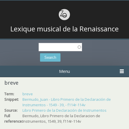
Lexique musical de la Renaissance
Search
Search form
Menu
breve
Term:
breve
Snippet:
Bermudo, Juan - Libro Primero de la Declaración de
Instrumentos - 1549 - 39, - f114r-114v
Source:
Libro Primero de la Declaración de Instrumentos
Full
Bermudo, Libro Primero de la Declaracion de
reference:
Instrumentos, 1549, 39, f114r-114v