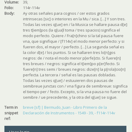
Volume:
39,
Folio:
114r-114v
Body:
Ay otras señales para cognos / cer estos grados
intrinsecas [sic] o interiores en la Mu / sica. […] Y son tres.
Todas las vezes q[ue] en / la Musica se hallare pausa d[e]
tres t[iem]pos (la q[ua]l toma / tres spacios) significa el
modo perfecto. Quiere / Fra[n]chino si la tal pausa fuere
vna, que signifique / [f114v] el modo menor perfecto: y si
fueren dos, el mayor / perfecto. […] La segunda señal es
la color d[e] / los puntos. Si se hallaren tres lo[n]gos
negros: de / nota el modo menor p[erfe]cto. Si fuere[n]
tres breues / negros: significa el t[iem]po p[er]fecto. Si
fuere[n] tres semi / breues negros: dize[n] la p[rola]cio[n]
perfecta. La tercera / señal es las pausas dobladas.
Todas las vezes q[ue] / estuuieren dos pausas de
semibreue junctas con / vna figura de semibreue: significa
el tiempo per / fecto. Excepto, si la vna pausa no fuere del
semibre / ue precedente, y la otra del q[ue] se sigue.
Term in
breve [sf] | Bermudo, Juan - Libro Primero de la
snippet
Declaración de Instrumentos - 1549 - 39, - f114r-114v
ref: