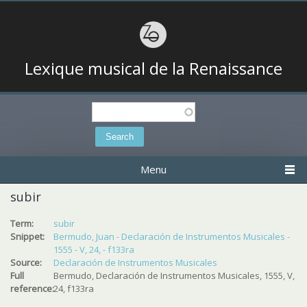
Lexique musical de la Renaissance
Search
Search form
Menu
subir
Term:
subir
Snippet:
Bermudo, Juan - Declaración de Instrumentos Musicales -
1555 - V, 24, - f133ra
Source:
Declaración de Instrumentos Musicales
Full
Bermudo, Declaración de Instrumentos Musicales, 1555, V,
reference:
24, f133ra