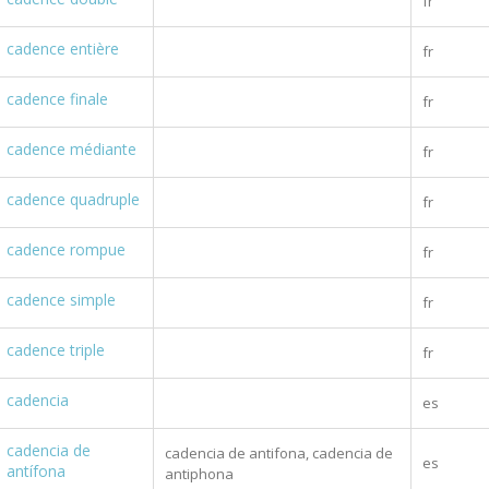
fr
cadence entière
fr
cadence finale
fr
cadence médiante
fr
cadence quadruple
fr
cadence rompue
fr
cadence simple
fr
cadence triple
fr
cadencia
es
cadencia de
cadencia de antifona, cadencia de
es
antífona
antiphona