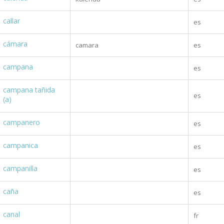
callar
es
cámara
camara
es
campana
es
campana tañida
es
(a)
campanero
es
campanica
es
campanilla
es
caña
es
canal
fr