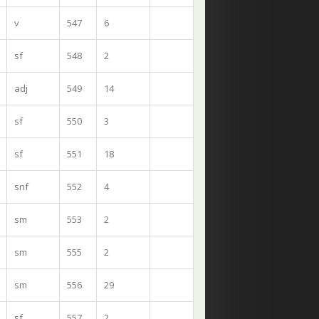
v
547
6
sf
548
2
adj
549
14
sf
550
3
sf
551
18
snf
552
4
sm
553
2
sm
555
2
sm
556
29
sf
557
2