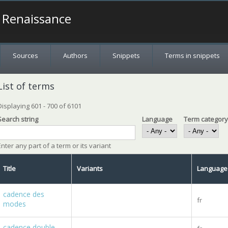
a Renaissance
Sources
Authors
Snippets
Terms in snippets
List of terms
Displaying 601 - 700 of 6101
Search string
Language
Term categor
Enter any part of a term or its variant
Title
Variants
Language
cadence des
fr
modes
cadence double