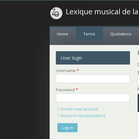
Lexique musical de l
Home
Terms
Quotations
User login
Username
*
Password
*
Create new account
Request new password