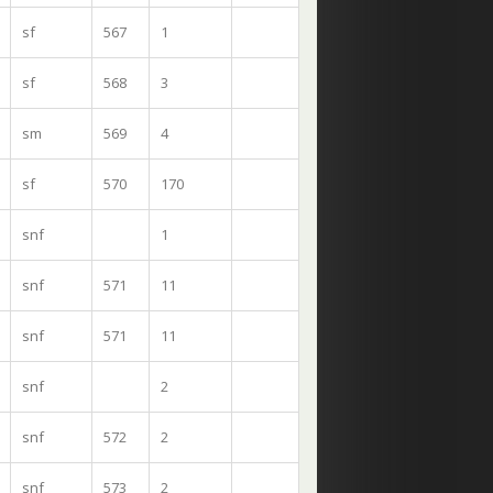
sf
567
1
sf
568
3
sm
569
4
sf
570
170
snf
1
snf
571
11
snf
571
11
snf
2
snf
572
2
snf
573
2