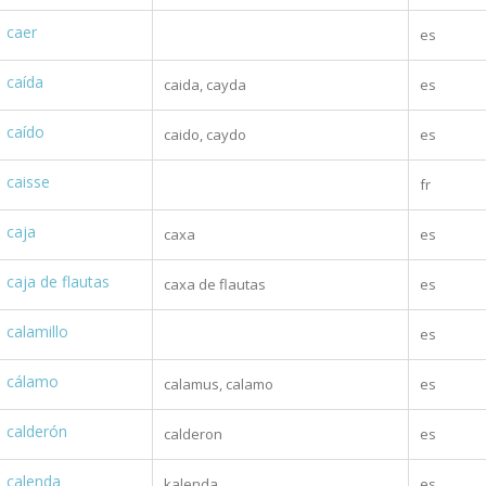
caer
es
caída
caida, cayda
es
caído
caido, caydo
es
caisse
fr
caja
caxa
es
caja de flautas
caxa de flautas
es
calamillo
es
cálamo
calamus, calamo
es
calderón
calderon
es
calenda
kalenda
es