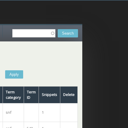
Search
Search form
y
Term
Term
Snippets
Delete
category
ID
snf
1