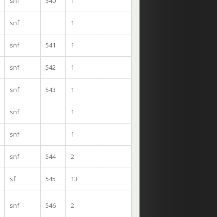
snf
540
1
snf
1
snf
541
1
snf
542
1
snf
543
1
snf
1
snf
1
snf
544
2
sf
545
13
snf
546
2