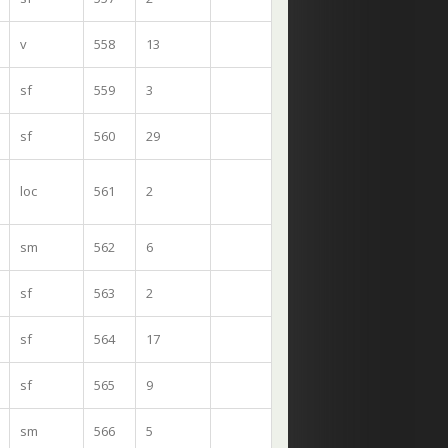
v
558
13
sf
559
3
sf
560
29
loc
561
2
sm
562
6
sf
563
2
sf
564
17
sf
565
9
sm
566
5