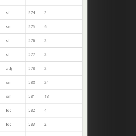
sf
574
2
sm
575
6
sf
576
2
sf
577
2
adj
578
2
sm
580
24
sm
581
18
loc
582
4
loc
583
2