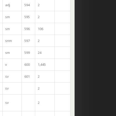
adj
594
2
sm
595
2
sm
596
106
snm
597
2
sm
599
24
v
600
1,445
sv
601
2
sv
2
sv
2