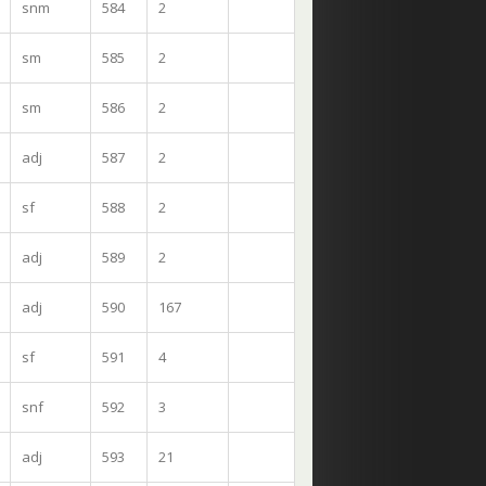
snm
584
2
sm
585
2
sm
586
2
adj
587
2
sf
588
2
adj
589
2
adj
590
167
sf
591
4
snf
592
3
adj
593
21