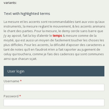
variants:
Text with highlighted terms
La mesure et les accents sont recommandables tant aux voix qu’aux
instruments, la mesure reglant le mouvement, & les accents animans
le chant des parties. Pour la mesure, le demy cercle sans barre que
j’y ay aposé, fait la loy d’alentir le
temps
& mesure comme de la
moytié, qui est aussi un moyen de facilement toucher les choses les
plus difficiles. Pour les accents, la dificulté d’aposer des caracteres a
tant de notes qu’il en faudroit m’en a fait raporter au jugement de
celuy qui touchera, comme je fais des cadences qui sont communes
ainsi que chacun sçait.
User login
Username
*
Password
*