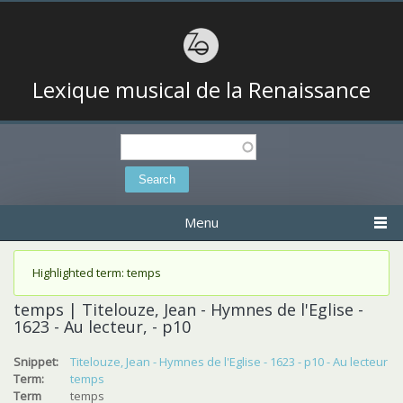
Lexique musical de la Renaissance
Search
Search form
Menu
Status message
Highlighted term: temps
temps | Titelouze, Jean - Hymnes de l'Eglise -
1623 - Au lecteur, - p10
Snippet:
Titelouze, Jean - Hymnes de l'Eglise - 1623 - p10 - Au lecteur
Term:
temps
Term
temps