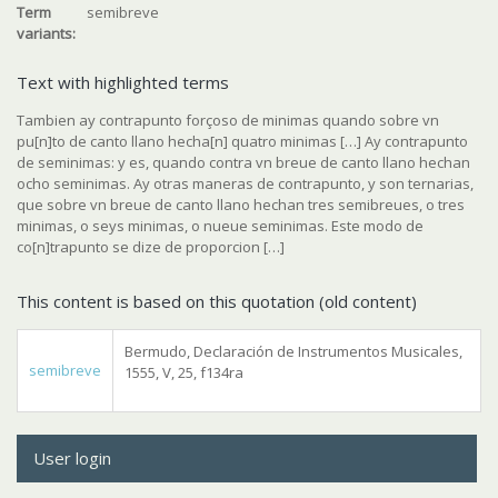
Term
semibreve
variants:
Text with highlighted terms
Tambien ay contrapunto forçoso de minimas quando sobre vn
pu[n]to de canto llano hecha[n] quatro minimas […] Ay contrapunto
de seminimas: y es, quando contra vn breue de canto llano hechan
ocho seminimas. Ay otras maneras de contrapunto, y son ternarias,
que sobre vn breue de canto llano hechan tres semibreues, o tres
minimas, o seys minimas, o nueue seminimas. Este modo de
co[n]trapunto se dize de proporcion […]
This content is based on this quotation (old content)
Bermudo, Declaración de Instrumentos Musicales,
semibreve
1555, V, 25, f134ra
User login