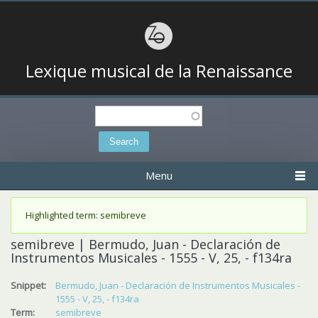
Lexique musical de la Renaissance
Search
Search form
Menu
Status message
Highlighted term: semibreve
semibreve | Bermudo, Juan - Declaración de
Instrumentos Musicales - 1555 - V, 25, - f134ra
Snippet:
Bermudo, Juan - Declaración de Instrumentos Musicales -
1555 - V, 25, - f134ra
Term:
semibreve