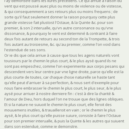
i'ay demonstré dans les liures precedens. Ce qui arriue à raison du
vent qui est poussé auec plus ou moins de violence ou de vistesse,
& qui consequemment a ses retours plus ou moins frequens ; de
sorte qu'il faut seulement donner la raison pourquoy cette plus
grande vistesse fait plustost l'Octaue, & la Quinte &c. pour son
premier, & son 2 interualle, qu'vn autre consonance ou qu'vne
dissonance, & pourquoy le vent est determiné & contraint à faire
deux fois autant de retours au second ton de la Trompette, & trois
fois autant au troisiesme, &c. qu'au premier, comme l'on void dans
l'estenduë de ses sons.
Or ie dis que cela arriue à cause que tous les agens naturels vont
tousiours par le chemin le plus court, & le plus aysé quand ils ne
sont pas empeschez, comme l'on experimente aux corps pesans qui
descendent vers leur centre par vne ligne droite, parce qu'elle est la
plus courte de toutes, car chaque chose naturelle se haste tant
qu'elle peut d'arriuer à sa perfection, & nous sert d'exemple pour
nous faire embrasser le chemin le plus court, le plus seur, & le plus
aysé pour arriuer à nostre derniere fin : c'est à dire la charité &
l'amour de Dieu, hors duquel l'on ne trouue que des lignes obliques.
Et si la nature ne suiuoit le chemin le plus court, elle feroit des
mouuemens inutiles, & trauailleroit en vain ; or le chemin le plus
aysé, & le plus court qu'elle puisse suiure, consiste à faire l'Octaue
pour son premier interualle, & puis la Quinte & les autres qui suiuent
dans son estenduë, comme ie demonstre.