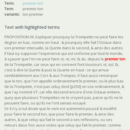
Term:
premier ton
Term
premier ton
variants:
ton premier
Text with highlighted terms
PROPOSITION XII. Expliquer pourquoy la Trompette ne peut faire les
degrez en bas, comme en haut : & pourquoy elle fait l'Octaue dans
son premier interualle, la Quinte dans le second, & ainsi des autres.
Il faut icy supposer l'experience qui est vniforme par tout le monde,
à sçauoir que l'on ne peut faire
vt, re, mi, fa
, &c. depuis le
premier ton
de la Trompette, car ceux qui en sonnent font tousiours
vt, sol, fa
,
c'est à dire la Quinte & puis la Quarte en haut : ce qui arriue
semblablement aux Cors & aux Trompes. Il faut aussi remarquer
que le ton, que l'on appelle ordinairement le premier, ou le plus bas
de la Trompette, n'est pas celuy dont [p250] on vse ordinairement, &
que i'ay nommé VT, car elle descend encore d'vne Octaue entiere,
quoy que plusieurs Trompettes ne le croyent pas, parce qu'ils ne le
peuuent faire, ou qu'ils ne l'ont iamais essayé.
Or il n'y a nul doute que le vent est autrement poussé & modifié
pour faire le second ton, que pour faire le premier, & ainsi des
autres, & que celuy qui fait le second a ses reflexions, ou ses
retours deux fois aussi vistes que celuy qui fait le premier, comme