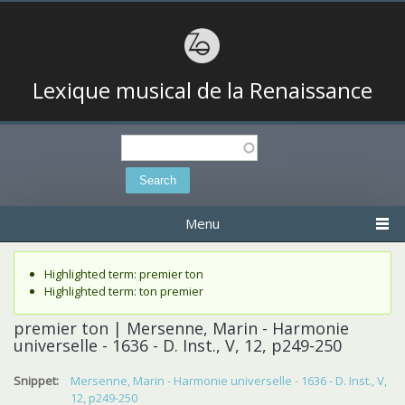
Lexique musical de la Renaissance
Search
Search form
Menu
Status message
Highlighted term: premier ton
Highlighted term: ton premier
premier ton | Mersenne, Marin - Harmonie
universelle - 1636 - D. Inst., V, 12, p249-250
Snippet:
Mersenne, Marin - Harmonie universelle - 1636 - D. Inst., V,
12, p249-250