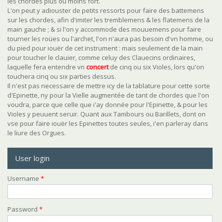
les chordes plus ou moins fort.
L'on peut y adiouster de petits ressorts pour faire des battemens
sur les chordes, afin d'imiter les tremblemens & les flatemens de la
main gauche ; & si l'on y accommode des mouuemens pour faire
tourner les roües ou l'archet, l'on n'aura pas besoin d'vn homme, ou
du pied pour iouër de cet instrument : mais seulement de la main
pour toucher le clauier, comme celuy des Clauecins ordinaires,
laquelle fera entendre vn
concert
de cinq ou six Violes, lors qu'on
touchera cinq ou six parties dessus.
Il n'est pas necessaire de mettre icy de la tablature pour cette sorte
d'Epinette, ny pour la Vielle augmentée de tant de chordes que l'on
voudra, parce que celle que i'ay donnée pour l'Epinette, & pour les
Violes y peuuent seruir. Quant aux Tambours ou Barillets, dont on
vse pour faire iouër les Epinettes toutes seules, i'en parleray dans
le liure des Orgues.
User login
Username
*
Password
*