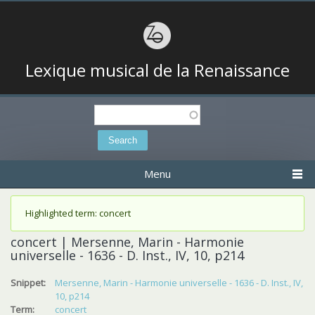
Lexique musical de la Renaissance
Search
Search form
Menu
Status message
Highlighted term: concert
concert | Mersenne, Marin - Harmonie
universelle - 1636 - D. Inst., IV, 10, p214
Snippet:
Mersenne, Marin - Harmonie universelle - 1636 - D. Inst., IV,
10, p214
Term:
concert