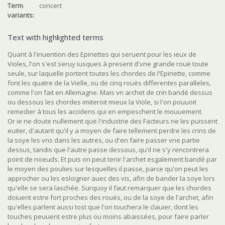
Term
concert
variants:
Text with highlighted terms
Quant à l'inuention des Epinettes qui seruent pour les ieux de
Violes, l'on s'est seruy iusques à present d'vne grande rouë toute
seule, sur laquelle portent toutes les chordes de l'Epinette, comme
font les quatre de la Vielle, ou de cinq rouës differentes paralleles,
comme l'on fait en Allemagne. Mais vn archet de crin bandé dessus
ou dessous les chordes imiteroit mieux la Viole, si l'on pouuoit
remedier à tous les accidens qui en empeschent le mouuement.
Or ie ne doute nullement que l'industrie des Facteurs ne les puissent
euiter, d'autant qu'il y a moyen de faire tellement perdre les crins de
la soye les vns dans les autres, ou d'en faire passer vne partie
dessus, tandis que l'autre passe dessous, qu'il ne s'y rencontrera
point de noeuds. Et puis on peut tenir l'archet esgalement bandé par
le moyen des poulies sur lesquelles il passe, parce qu'on peut les
approcher ou les esloigner auec des vis, afin de bander la soye lors
qu'elle se sera laschée. Surquoy il faut remarquer que les chordes
doiuent estre fort proches des rouës, ou de la soye de l'archet, afin
qu'elles parlent aussi tost que l'on touchera le clauier, dont les
touches peuuent estre plus ou moins abaissées, pour faire parler