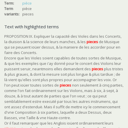
Term:
pièce
Term
pièce
variants:
pieces
Text with highlighted terms
PROPOSITION IX. Expliquer la capacité des Violes dans les Concerts,
la diuision & la science de leurs manches, & les
pieces
de Musique
qui se peuuent ioüer dessus, & la maniere de les accorder pour en
faire des Concerts.
Encore que les Violes soient capables de toutes sortes de Musique,
& que les exemples que i'ay donné pour le concert des Violons leur
puissent seruir, neantmoins elles demandent des
pieces
plus tristes
& plus graues, & dont la mesure soit plus longue & plus tardiue ; de
là vient qu'elles sont plus propres pour accompagner les voix. Or
l'on peut ioüer toutes sortes de
pieces
non seulement à cinq parties,
comme l'on fait ordinairement sur les Violons, mais à six, à sept, à
douze, & à tout autant de parties que l'on veut ; ce qui peut
semblablement estre executé par tous les autres instrumens, qui
ont assez d'estenduë. Mais il suffit de mettre icy le commencement
d'vne Composition à six parties, laquelle a deux Dessus, deux
Basses, vne Taille & vne Haute-contre.
Or il faut remarquer que les Anglois ioüent ordinairement leurs