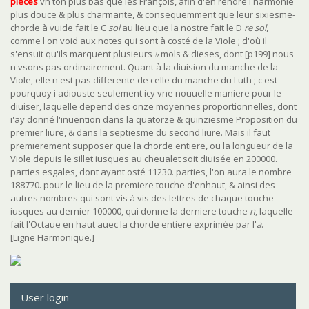
pieces
vn ton plus bas que les François, afin d'en rendre l'harmonie
plus douce & plus charmante, & consequemment que leur sixiesme-
chorde à vuide fait le C
sol
au lieu que la nostre fait le D
re sol
,
comme l'on void aux notes qui sont à costé de la Viole ; d'où il
s'ensuit qu'ils marquent plusieurs
♭
mols & dieses, dont [p199] nous
n'vsons pas ordinairement. Quant à la diuision du manche de la
Viole, elle n'est pas differente de celle du manche du Luth ; c'est
pourquoy i'adiouste seulement icy vne nouuelle maniere pour le
diuiser, laquelle depend des onze moyennes proportionnelles, dont
i'ay donné l'inuention dans la quatorze & quinziesme Proposition du
premier liure, & dans la septiesme du second liure. Mais il faut
premierement supposer que la chorde entiere, ou la longueur de la
Viole depuis le sillet iusques au cheualet soit diuisée en 200000.
parties esgales, dont ayant osté 11230. parties, l'on aura le nombre
188770. pour le lieu de la premiere touche d'enhaut, & ainsi des
autres nombres qui sont vis à vis des lettres de chaque touche
iusques au dernier 100000, qui donne la derniere touche
n
, laquelle
fait l'Octaue en haut auec la chorde entiere exprimée par l'
a
.
[Ligne Harmonique.]
User login