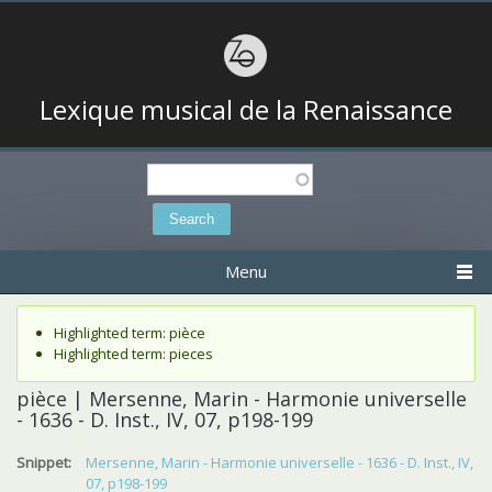
Lexique musical de la Renaissance
Search
Search form
Menu
Status message
Highlighted term: pièce
Highlighted term: pieces
pièce | Mersenne, Marin - Harmonie universelle
- 1636 - D. Inst., IV, 07, p198-199
Snippet:
Mersenne, Marin - Harmonie universelle - 1636 - D. Inst., IV,
07, p198-199