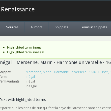
a Renaissance
Sources
Authors
Snippets
Terms in snippets
Status message
Highlighted term: inégal
Highlighted term: inesgal
inégal | Mersenne, Marin - Harmonie universelle - 1636
Snippet:
Mersenne, Marin - Harmonie universelle - 1636 - D. Inst., I
Term:
inégal
Term variants:
inégal
inesgal
Text with highlighted terms
Et parce que les brins de crin qui font la soye de l'archet ne sont pas contin