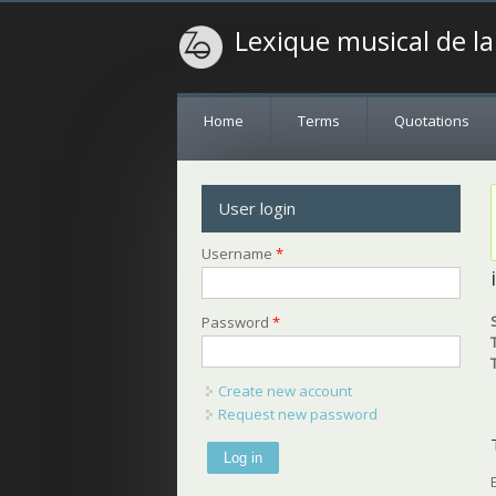
Lexique musical de l
Home
Terms
Quotations
User login
Username
*
Password
*
Create new account
Request new password