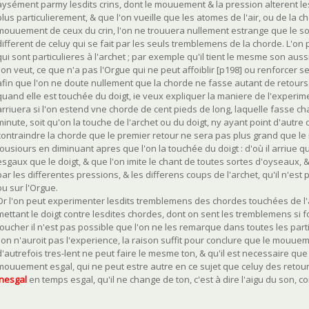
aysément parmy lesdits crins, dont le mouuement & la pression alterent le
plus particulierement, & que l'on vueille que les atomes de l'air, ou de la
mouuement de ceux du crin, l'on ne trouuera nullement estrange que le so
different de celuy qui se fait par les seuls tremblemens de la chorde. L
qui sont particulieres à l'archet ; par exemple qu'il tient le mesme son auss
l'on veut, ce que n'a pas l'Orgue qui ne peut affoiblir [p198] ou renforcer 
afin que l'on ne doute nullement que la chorde ne fasse autant de retours l
quand elle est touchée du doigt, ie veux expliquer la maniere de l'experimen
arriuera si l'on estend vne chorde de cent pieds de long, laquelle fasse 
minute, soit qu'on la touche de l'archet ou du doigt, ny ayant point d'autre 
contraindre la chorde que le premier retour ne sera pas plus grand que le mi
tousiours en diminuant apres que l'on la touchée du doigt : d'où il arriue q
esgaux que le doigt, & que l'on imite le chant de toutes sortes d'oyseaux, &
par les differentes pressions, & les differens coups de l'archet, qu'il n'est p
ou sur l'Orgue.
Or l'on peut experimenter lesdits tremblemens des chordes touchées de l'ar
mettant le doigt contre lesdites chordes, dont on sent les tremblemens si 
toucher il n'est pas possible que l'on ne les remarque dans toutes les part
l'on n'auroit pas l'experience, la raison suffit pour conclure que le mouuem
d'autrefois tres-lent ne peut faire le mesme ton, & qu'il est necessaire que l
mouuement esgal, qui ne peut estre autre en ce sujet que celuy des retour
inesgal
en temps esgal, qu'il ne change de ton, c'est à dire l'aigu du son, 