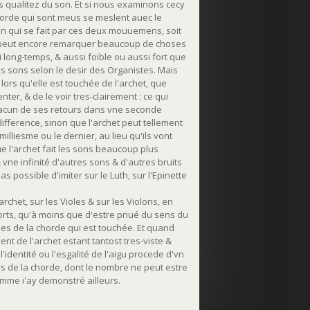
s qualitez du son. Et si nous examinons cecy
 chorde qui sont meus se meslent auec le
n qui se fait par ces deux mouuemens, soit
'on peut encore remarquer beaucoup de choses
i long-temps, & aussi foible ou aussi fort que
ses sons selon le desir des Organistes. Mais
ors qu'elle est touchée de l'archet, que
ter, & de le voir tres-clairement : ce qui
chacun de ses retours dans vne seconde
difference, sinon que l'archet peut tellement
lliesme ou le dernier, au lieu qu'ils vont
ue l'archet fait les sons beaucoup plus
 vne infinité d'autres sons & d'autres bruits
as possible d'imiter sur le Luth, sur l'Epinette
chet, sur les Violes & sur les Violons, en
forts, qu'à moins que d'estre priué du sens du
ies de la chorde qui est touchée. Et quand
ent de l'archet estant tantost tres-viste &
'identité ou l'esgalité de l'aigu procede d'vn
s de la chorde, dont le nombre ne peut estre
comme i'ay demonstré ailleurs.