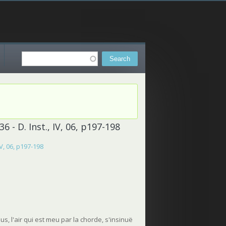
Search
Search form
 - D. Inst., IV, 06, p197-198
V, 06, p197-198
us, l'air qui est meu par la chorde, s'insinuë