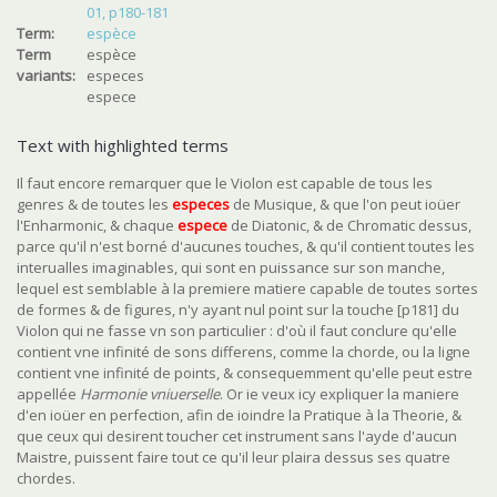
01, p180-181
Term:
espèce
Term
espèce
variants:
especes
espece
Text with highlighted terms
Il faut encore remarquer que le Violon est capable de tous les
genres & de toutes les
espece
s
de Musique, & que l'on peut ioüer
l'Enharmonic, & chaque
espece
de Diatonic, & de Chromatic dessus,
parce qu'il n'est borné d'aucunes touches, & qu'il contient toutes les
interualles imaginables, qui sont en puissance sur son manche,
lequel est semblable à la premiere matiere capable de toutes sortes
de formes & de figures, n'y ayant nul point sur la touche [p181] du
Violon qui ne fasse vn son particulier : d'où il faut conclure qu'elle
contient vne infinité de sons differens, comme la chorde, ou la ligne
contient vne infinité de points, & consequemment qu'elle peut estre
appellée
Harmonie vniuerselle
. Or ie veux icy expliquer la maniere
d'en ioüer en perfection, afin de ioindre la Pratique à la Theorie, &
que ceux qui desirent toucher cet instrument sans l'ayde d'aucun
Maistre, puissent faire tout ce qu'il leur plaira dessus ses quatre
chordes.