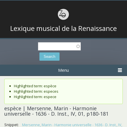
Lexique musical de la Renaissance
Search
Search form
Menu
Status message
Highlighted term: espèce
Highlighted term: especes
Highlighted term: espece
espèce | Mersenne, Marin - Harmonie
universelle - 1636 - D. Inst., IV, 01, p180-181
Snippet:
Mersenne, Marin - Harmonie universelle - 1636 - D. Inst., IV,