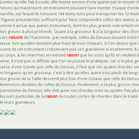
Quintes qu'elle fait à vuide, elle monte encore d'vne quinte par le moyen 
Violons qui maistrisent cet instrument peuuent faire monter chaque chord
manche, sur lequel ils treuuent 144 demy-tons pour transposer les 12 modes e
2 figures precedentes suffisent pour faire comprendre celles des autres pa
comme il arriue aux autres instrumens, dont les plus grands esbranlent vn
plus graues & plus profonds. Quant à la grosseur & à la longueur des chord
& les
raison
s
de l'harmonie : par exemple, celles du Dessus doiuent estre h
Basse, lors qu'elles montent plus haut de trois Octaues, si l'on desire que
ioüent de cet instrument n'obseruent pas ces grandeurs si exactement, & q
les corps, & les manches en mesme
raison
que les sons qu'ils en veulent t
peine, il n'est pas si difficile que l'on ne puisse le pratiquer, car si la plu
basse d'vne Quinte que celle du Dessus, il faut que ces quatre chordes so
en longueur qu'en grosseur, c'est à dire qu'elles ayent trois pieds de long s
plus grosse de la Taille descend plus bas d'vne Octaue que celle du Dessus
dimensions doubles de celles du Dessus. Finalement, si la plus grosse cho
Quinziesme du Dessus, elle doit auoir ses chordes trois ou quatre fois plus
discours particulier de la
raison
de toutes sortes de chordes dans le traité d
de leurs grandeurs.