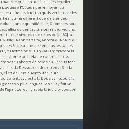
du manche que l'on touche. Et les excellens
e iusques à l'Octaue par le moyen du
n tel lieu, & à tel ton qu'ils veulent. Or les
rties, qui ne different que de grandeur,
e plus grande quantité d'air, & font des sons
es, elles doiuent suiure celles des Violons,
uict fois moindres que celles de [p180] la
 la Musique soit parfaite, encore que ceux qui
ue les Facteurs ne fassent pas les tables,
irer, neantmoins s'ils en veulent prendre la
s grosse chorde de la Haute-contre est plus
ient sesquialteres de celles du Dessus tant
i celles du Dessus ont deux pieds ; & si la
, elles doiuent auoir toutes leurs
rde de la Basse est à la Douziesme, ou à la
 grosses & plus longues. Mais i'ay fait vn
e l'Epinette, où l'on void la iuste proportion