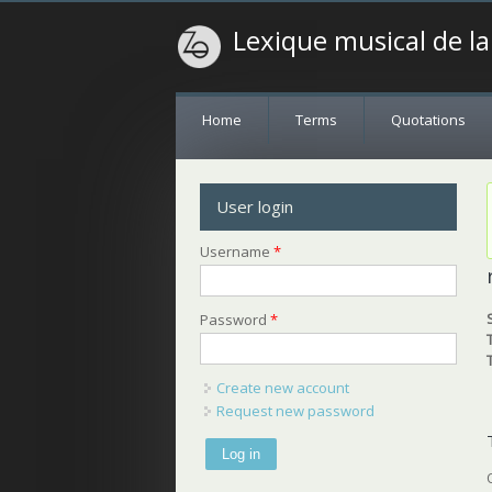
Lexique musical de l
Home
Terms
Quotations
User login
Username
*
Password
*
Create new account
Request new password