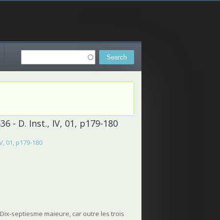
Search
Search form
 - D. Inst., IV, 01, p179-180
V, 01, p179-180
 Dix-septiesme maieure, car outre les trois