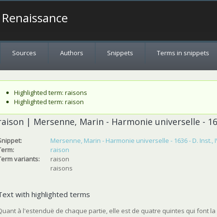
a Renaissance
Sources
Authors
Snippets
Terms in snippets
Status message
Highlighted term: raisons
Highlighted term: raison
raison | Mersenne, Marin - Harmonie universelle - 1636
Snippet:
Mersenne, Marin - Harmonie universelle - 1636 - D. Inst., I
Term:
raison
Term variants:
raison
raisons
Text with highlighted terms
Quant à l'estenduë de chaque partie, elle est de quatre quintes qui font la