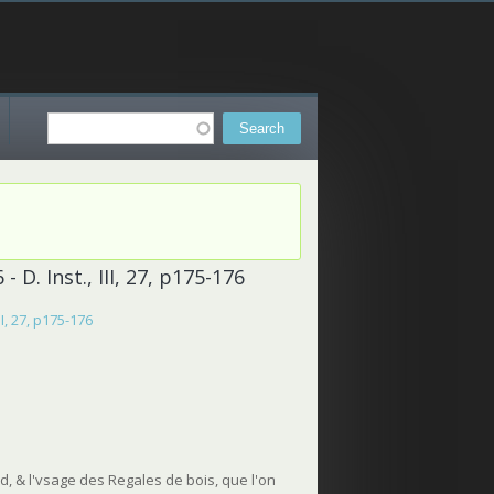
Search
Search form
 D. Inst., III, 27, p175-176
I, 27, p175-176
ord, & l'vsage des Regales de bois, que l'on