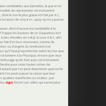
ales semblables aux Epinettes, & que ie ne
isonnable de representer cet instrument
dont le son le plus graue est fait par A C,
t la raison de cinq à vn ; quoy qu'on y puisse
lauier, dont chacune est semblable à la
 F frappe les bastons de ce Claquebois lors
 à des cheuilles en α & β, & sous A & C, afin
n les fait d'vn bois resonnant, comme de
leton, ou d'argent, ils rendroient vne
 qu'il faut proportionner selon les loix que
de la lumiere à la Physique, encore que ceux
rentissage qu'ils font auec cet instrument
 Flandre pour ioüer toutes sortes de
'autant que l'on peut determiner quel est le
nt l'on peut sçauoir la raison que leur
s qualitez manifestes ou ocultes ; par
plus
aigu
s
feront voir celles qui seront plus