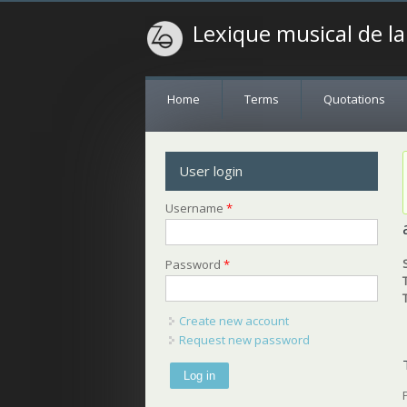
Lexique musical de l
Home
Terms
Quotations
User login
Username
*
Password
*
Create new account
Request new password