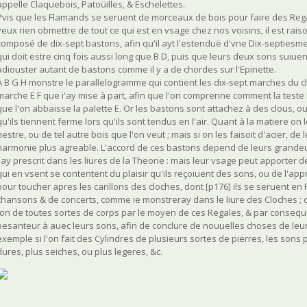
appelle Claquebois, Patoüilles, & Eschelettes.
Pvis que les Flamands se seruent de morceaux de bois pour faire des Reg
veux rien obmettre de tout ce qui est en vsage chez nos voisins, il est ra
composé de dix-sept bastons, afin qu'il ayt l'estenduë d'vne Dix-septiesme, 
qui doit estre cinq fois aussi long que B D, puis que leurs deux sons suiuen
adiouster autant de bastons comme il y a de chordes sur l'Epinette.
A B G H monstre le parallelogramme qui contient les dix-sept marches du c
marche E F que i'ay mise à part, afin que l'on comprenne comment la teste
que l'on abbaisse la palette E. Or les bastons sont attachez à des clous, ou
qu'ils tiennent ferme lors qu'ils sont tendus en l'air. Quant à la matiere o
hestre, ou de tel autre bois que l'on veut ; mais si on les faisoit d'acier, de 
harmonie plus agreable. L'accord de ces bastons depend de leurs grandeurs
i'ay prescrit dans les liures de la Theorie : mais leur vsage peut apporter 
qui en vsent se contentent du plaisir qu'ils reçoiuent des sons, ou de l'app
pour toucher apres les carillons des cloches, dont [p176] ils se seruent en
chansons & de concerts, comme ie monstreray dans le liure des Cloches ; d
ton de toutes sortes de corps par le moyen de ces Regales, & par conseque
pesanteur à auec leurs sons, afin de conclure de nouuelles choses de leur
exemple si l'on fait des Cylindres de plusieurs sortes de pierres, les sons 
dures, plus seiches, ou plus legeres, &c.