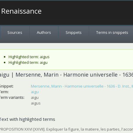
a Renaissance
Sources
Authors
Snippets
Terms in snippets
Status message
Highlighted term: aigus
Highlighted term: aigu
aigu | Mersenne, Marin - Harmonie universelle - 1636 -
Snippet:
Mersenne, Marin - Harmonie universelle - 1636 - D. Inst., II
Term:
aigu
Term variants:
aigu
aigus
Text with highlighted terms
PROPOSITION XXVI [XXVII]. Expliquer la figure, la matiere, les parties, l'acc