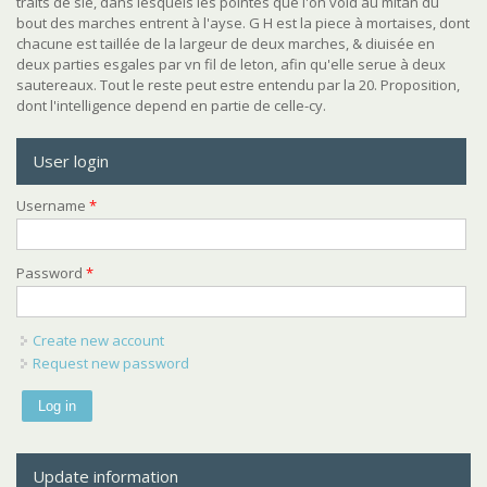
traits de sie, dans lesquels les pointes que l'on void au mitan du
bout des marches entrent à l'ayse. G H est la piece à mortaises, dont
chacune est taillée de la largeur de deux marches, & diuisée en
deux parties esgales par vn fil de leton, afin qu'elle serue à deux
sautereaux. Tout le reste peut estre entendu par la 20. Proposition,
dont l'intelligence depend en partie de celle-cy.
User login
Username
*
Password
*
Create new account
Request new password
Update information