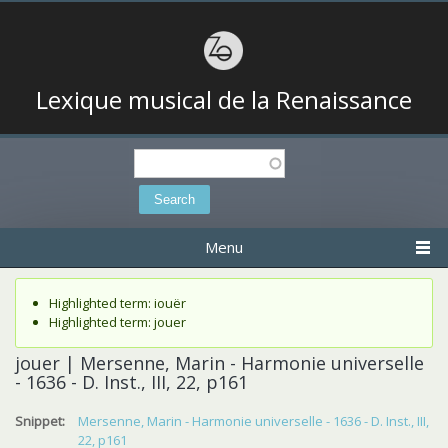
Lexique musical de la Renaissance
Search
Search form
Menu
Status message
Highlighted term: iouër
Highlighted term: jouer
jouer | Mersenne, Marin - Harmonie universelle
- 1636 - D. Inst., III, 22, p161
Snippet:
Mersenne, Marin - Harmonie universelle - 1636 - D. Inst., III,
22, p161