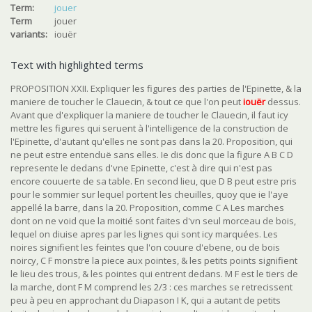
Term:
jouer
Term
jouer
variants:
iouër
Text with highlighted terms
PROPOSITION XXII. Expliquer les figures des parties de l'Epinette, & la
maniere de toucher le Clauecin, & tout ce que l'on peut
iouër
dessus.
Avant que d'expliquer la maniere de toucher le Clauecin, il faut icy
mettre les figures qui seruent à l'intelligence de la construction de
l'Epinette, d'autant qu'elles ne sont pas dans la 20. Proposition, qui
ne peut estre entenduë sans elles. Ie dis donc que la figure A B C D
represente le dedans d'vne Epinette, c'est à dire qui n'est pas
encore couuerte de sa table. En second lieu, que D B peut estre pris
pour le sommier sur lequel portent les cheuilles, quoy que ie l'aye
appellé la barre, dans la 20. Proposition, comme C A Les marches
dont on ne void que la moitié sont faites d'vn seul morceau de bois,
lequel on diuise apres par les lignes qui sont icy marquées. Les
noires signifient les feintes que l'on couure d'ebene, ou de bois
noircy, C F monstre la piece aux pointes, & les petits points signifient
le lieu des trous, & les pointes qui entrent dedans. M F est le tiers de
la marche, dont F M comprend les 2/3 : ces marches se retrecissent
peu à peu en approchant du Diapason I K, qui a autant de petits