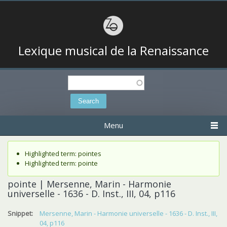
Lexique musical de la Renaissance
Search
Search form
Menu
Status message
Highlighted term: pointes
Highlighted term: pointe
pointe | Mersenne, Marin - Harmonie
universelle - 1636 - D. Inst., III, 04, p116
Snippet:
Mersenne, Marin - Harmonie universelle - 1636 - D. Inst., III,
04, p116