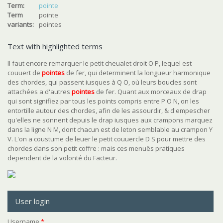
Term:
pointe
Term
pointe
variants:
pointes
Text with highlighted terms
Il faut encore remarquer le petit cheualet droit O P, lequel est
couuert de
pointe
s
de fer, qui determinent la longueur harmonique
des chordes, qui passent iusques à Q O, où leurs boucles sont
attachées a d'autres
pointe
s
de fer. Quant aux morceaux de drap
qui sont signifiez par tous les points compris entre P O N, on les
entortille autour des chordes, afin de les assourdir, & d'empescher
qu'elles ne sonnent depuis le drap iusques aux crampons marquez
dans la ligne N M, dont chacun est de leton semblable au crampon Y
V. L'on a coustume de leuer le petit couuercle D S pour mettre des
chordes dans son petit coffre : mais ces menuës pratiques
dependent de la volonté du Facteur.
User login
Username
*