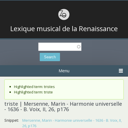
Lexique musical de la Renaissance
Search
Search form
Menu
Status message
Highlighted term: tristes
Highlighted term: triste
triste | Mersenne, Marin - Harmonie universelle
- 1636 - B. Voix, II, 26, p176
Snippet:
Mersenne, Marin - Harmonie universelle - 1636 - B. Voix, II,
26, p176