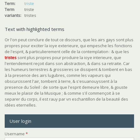
Term:
triste
Term
triste
variants:
tristes
Text with highlighted terms
Or l'on peut conclure de tout ce discours, que les airs gays sont plus
propres pour exciter la ioye exterieure, qui empesche les fonctions
de l'esprit, & particulierement celle de la contemplation : & que les
triste
s
sont plus propres pour produire la ioye interieure, que
l'entendement reçoit dans son abstraction, & dans sa retraite. Car
les humeurs terrestres & grossieres se dissipent & tombent en bas
à la presence des airs lugubres, comme les vapeurs qui
obscurcissent l'air, tombent à terre, & s'esuanouyssent à la
presence du Soleil : de sorte que l'esprit demeure libre, & gouste
mieux le plaisir de la Musique ; & comme s'il commençoit à se
separer du corps, il est rauy par vn eschantillon de la beauté des
idées eternelles.
User login
Username
*