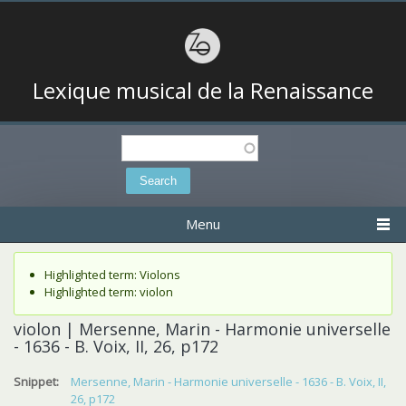
Lexique musical de la Renaissance
Search
Search form
Menu
Status message
Highlighted term: Violons
Highlighted term: violon
violon | Mersenne, Marin - Harmonie universelle
- 1636 - B. Voix, II, 26, p172
Snippet:
Mersenne, Marin - Harmonie universelle - 1636 - B. Voix, II,
26, p172