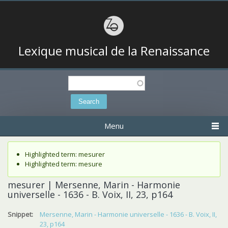
Lexique musical de la Renaissance
Search
Search form
Menu
Status message
Highlighted term: mesurer
Highlighted term: mesure
mesurer | Mersenne, Marin - Harmonie
universelle - 1636 - B. Voix, II, 23, p164
Snippet:
Mersenne, Marin - Harmonie universelle - 1636 - B. Voix, II,
23, p164