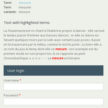
Term:
mesurer
Term
mesurer
variants:
mesure
Text with highlighted terms
La
Passemezze
est vn chant à l'Italienne propre à dancer : elle seruoit
le temps passé d'entree aux basses dances : or elle se dance en
faisant quelques tours par la sale auec certains pas posez, & puis
en la trauersant par le milieu, comme le mot le porte ; ou bien elle a
ce nom du pas & demy dont elle se
mesure
: son exemple est du
premier mode en son propre ton, & se rapporte au pied
Choreobachique ∪ ∪ ∪ ∪ − − : sa
mesure
est binaire.
User login
Username
*
Password
*