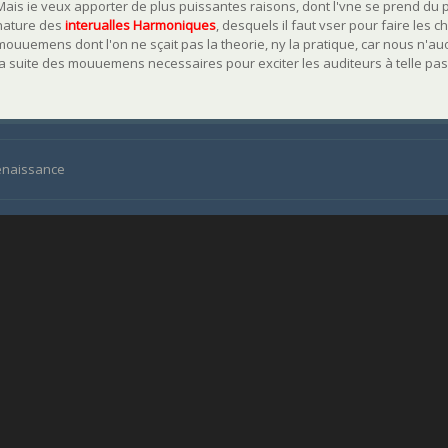
Mais ie veux apporter de plus puissantes raisons, dont l'vne se prend d
nature des
interualles Harmoniques
, desquels il faut vser pour faire les c
mouuemens dont l'on ne sçait pas la theorie, ny la pratique, car nous n'au
la suite des mouuemens necessaires pour exciter les auditeurs à telle pas
Renaissance