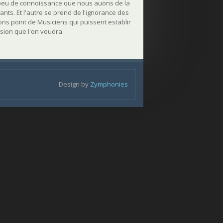
u peu de connoissance que nous auons de la
hants. Et l'autre se prend de l'ignorance des
ons point de Musiciens qui puissent establir
sion que l'on voudra.
Design by
Zymphonies