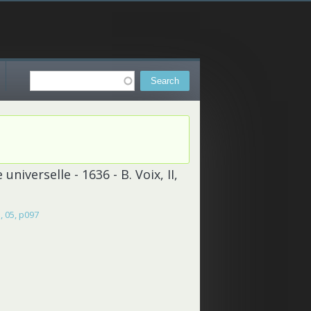
Search
Search form
iverselle - 1636 - B. Voix, II,
, 05, p097