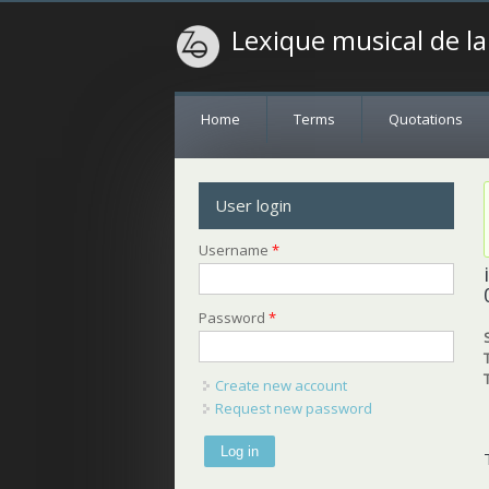
Lexique musical de l
Home
Terms
Quotations
User login
Username
*
Password
*
Create new account
Request new password