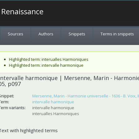
a Renaissance
Sources
Authors
Snippets
Terms in snippets
Status message
Highlighted term: interualles Harmoniques
Highlighted term: intervalle harmonique
intervalle harmonique | Mersenne, Marin - Harmonie un
05, p097
Snippet:
Mersenne, Marin - Harmonie universelle - 1636 - B. Voix, II
Term:
intervalle harmonique
Term variants:
intervalle harmonique
interualles Harmoniques
Text with highlighted terms