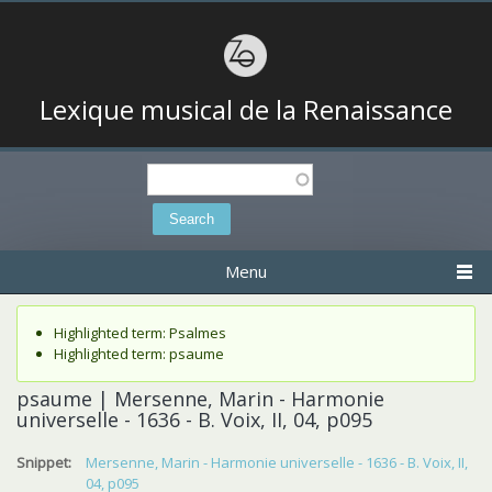
Lexique musical de la Renaissance
Search
Search form
Menu
Status message
Highlighted term: Psalmes
Highlighted term: psaume
psaume | Mersenne, Marin - Harmonie
universelle - 1636 - B. Voix, II, 04, p095
Snippet:
Mersenne, Marin - Harmonie universelle - 1636 - B. Voix, II,
04, p095