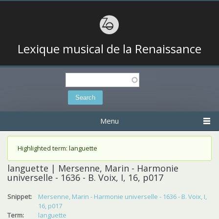
Lexique musical de la Renaissance
Search
Search form
Menu
Status message
Highlighted term: languette
languette | Mersenne, Marin - Harmonie
universelle - 1636 - B. Voix, I, 16, p017
Snippet:
Mersenne, Marin - Harmonie universelle - 1636 - B. Voix, I,
16, p017
Term:
languette