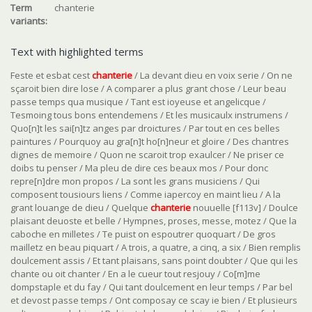
Term
chanterie
variants:
Text with highlighted terms
Feste et esbat cest
chanterie
/ La devant dieu en voix serie / On ne
sçaroit bien dire lose / A comparer a plus grant chose / Leur beau
passe temps qua musique / Tant est ioyeuse et angelicque /
Tesmoing tous bons entendemens / Et les musicaulx instrumens /
Quo[n]t les sai[n]tz anges par droictures / Par tout en ces belles
paintures / Pourquoy au gra[n]t ho[n]neur et gloire / Des chantres
dignes de memoire / Quon ne scaroit trop exaulcer / Ne priser ce
doibs tu penser / Ma pleu de dire ces beaux mos / Pour donc
repre[n]dre mon propos / La sont les grans musiciens / Qui
composent tousiours liens / Comme iapercoy en maint lieu / A la
grant louange de dieu / Quelque
chanterie
nouuelle [f113v] / Doulce
plaisant deuoste et belle / Hympnes, proses, messe, motez / Que la
caboche en milletes / Te puist on espoutrer quoquart / De gros
mailletz en beau piquart / A trois, a quatre, a cinq, a six / Bien remplis
doulcement assis / Et tant plaisans, sans point doubter / Que qui les
chante ou oit chanter / En a le cueur tout resjouy / Co[m]me
dompstaple et du fay / Qui tant doulcement en leur temps / Par bel
et devost passe temps / Ont composay ce scay ie bien / Et plusieurs