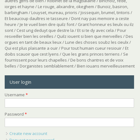
aultres gens de bien / Robinet de la magdalaine / Binchoiz, fede,
iorges et hayne / Le rouge, alixandre, okeghem / Bunoiz, basiron,
barbingham / Louyset, mureau, prioris / Jossequin, brumel, tintoris /
Et beaucoup daultres ie tasseure / Dont nay pas memoire a ceste
heure / Je te vueil bien dire quilz font / Grant honneur es lieulx ou ilz
sont / Cest ung deduyt que destre la / Et si te dy avec cela / Pour
resveiller bien les oreilles / Quilz iouent si bien que merveilles / Des
orgues en tant de beaux lieux / Lune des choses soubz les cieulx /
Qui est plus plaisante a ouir / Pour tout humain cueur resiouir / Et
doibs scauoir que cest lyens / Que les grans princes terriens / Se
fournissent pour leurs chapelles / De bons chantres et de voix
belles / Dorganistes semblablement / Bien iouans merveilleusement
User login
Username
*
Password
*
Create new account