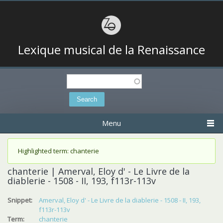
Lexique musical de la Renaissance
Search
Search form
Menu
Status message
Highlighted term: chanterie
chanterie | Amerval, Eloy d' - Le Livre de la
diablerie - 1508 - II, 193, f113r-113v
Snippet:
Amerval, Eloy d' - Le Livre de la diablerie - 1508 - II, 193,
f113r-113v
Term:
chanterie