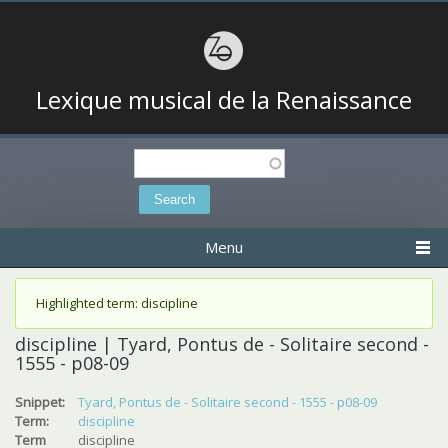
Lexique musical de la Renaissance
Search
Search form
Menu
Status message
Highlighted term: discipline
discipline | Tyard, Pontus de - Solitaire second -
1555 - p08-09
Snippet:
Tyard, Pontus de - Solitaire second - 1555 - p08-09
Term:
discipline
Term
discipline