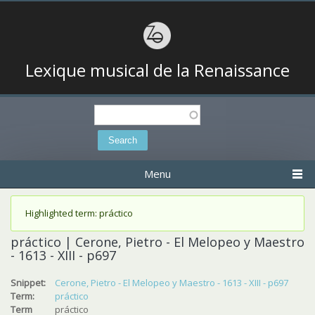
Lexique musical de la Renaissance
Search
Search form
Menu
Status message
Highlighted term: práctico
práctico | Cerone, Pietro - El Melopeo y Maestro
- 1613 - XIII - p697
Snippet:
Cerone, Pietro - El Melopeo y Maestro - 1613 - XIII - p697
Term:
práctico
Term
práctico