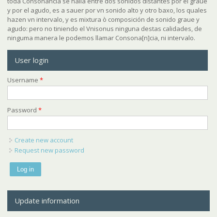
toda Consonancia se halla entre dos sonidos distantes por el graue
y por el agudo, es a sauer por vn sonido alto y otro baxo, los quales
hazen vn intervalo, y es mixtura ò composición de sonido graue y
agudo: pero no tiniendo el Vnisonus ninguna destas calidades, de
ninguma manera le podemos llamar Consona[n]cia, ni intervalo.
User login
Username
*
Password
*
Create new account
Request new password
Update information