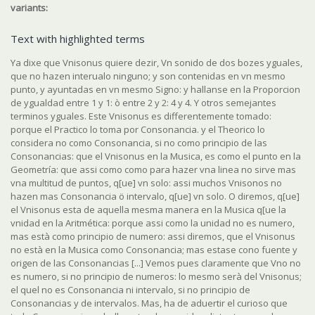
variants:
Text with highlighted terms
Ya dixe que Vnisonus quiere dezir, Vn sonido de dos bozes yguales,
que no hazen interualo ninguno; y son contenidas en vn mesmo
punto, y ayuntadas en vn mesmo Signo: y hallanse en la Proporcion
de ygualdad entre 1 y 1: ò entre 2 y 2: 4 y 4. Y otros semejantes
terminos yguales. Este Vnisonus es differentemente tomado:
porque el Practico lo toma por Consonancia. y el Theorico lo
considera no como Consonancia, si no como principio de las
Consonancias: que el Vnisonus en la Musica, es como el punto en la
Geometría: que assi como como para hazer vna linea no sirve mas
vna multitud de puntos, q[ue] vn solo: assi muchos Vnisonos no
hazen mas Consonancia ö intervalo, q[ue] vn solo. O diremos, q[ue]
el Vnisonus esta de aquella mesma manera en la Musica q[ue la
vnidad en la Aritmética: porque assi como la unidad no es numero,
mas està como principio de numero: assi diremos, que el Vnisonus
no està en la Musica como Consonancia; mas estase cono fuente y
origen de las Consonancias [...] Vemos pues claramente que Vno no
es numero, si no principio de numeros: lo mesmo serà del Vnisonus;
el quel no es Consonancia ni intervalo, si no principio de
Consonancias y de intervalos. Mas, ha de aduertir el curioso que