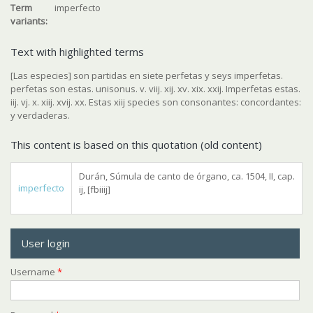
Term
imperfecto
variants:
Text with highlighted terms
[Las especies] son partidas en siete perfetas y seys imperfetas.
perfetas son estas. unisonus. v. viij. xij. xv. xix. xxij. Imperfetas estas.
iij. vj. x. xiij. xvij. xx. Estas xiij species son consonantes: concordantes:
y verdaderas.
This content is based on this quotation (old content)
Durán, Súmula de canto de órgano, ca. 1504, II, cap.
imperfecto
ij, [fbiiij]
User login
Username
*