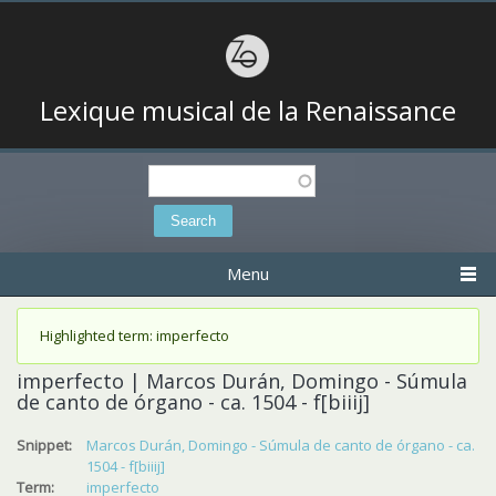
Lexique musical de la Renaissance
Search
Search form
Menu
Status message
Highlighted term: imperfecto
imperfecto | Marcos Durán, Domingo - Súmula
de canto de órgano - ca. 1504 - f[biiij]
Snippet:
Marcos Durán, Domingo - Súmula de canto de órgano - ca.
1504 - f[biiij]
Term:
imperfecto