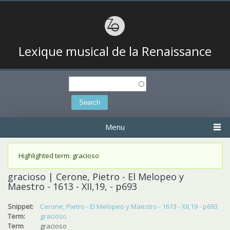
Lexique musical de la Renaissance
Search
Search form
Menu
Status message
Highlighted term: gracioso
gracioso | Cerone, Pietro - El Melopeo y
Maestro - 1613 - XII,19, - p693
Snippet:
Cerone, Pietro - El Melopeo y Maestro - 1613 - XII,19 - p693
Term:
gracioso
Term
gracioso