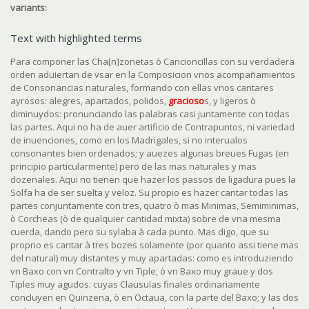
variants:
Text with highlighted terms
Para componer las Cha[n]zonetas ò Cancioncillas con su verdadera
orden
aduiertan de vsar en la Composicion vnos acompañamientos
de Consonancias naturales
, formando con ellas vnos cantares
ayrosos: alegres, apartados, polidos,
gracioso
s, y ligeros ò
diminuydos: pronunciando las palabras casi juntamente con todas
las partes.
Aqui no ha de auer artificio de Contrapuntos
,
ni variedad
de inuenciones
, como en los Madrigales, si no interualos
consonantes bien ordenados; y auezes algunas breues Fugas (en
principio particularmente) pero de las mas naturales y mas
dozenales.
Aqui no tienen que hazer los passos de ligadura
pues la
Solfa ha de ser suelta y veloz. Su propio es
hazer cantar todas las
partes conjuntamente con tres
,
quatro ò mas Minimas
,
Semiminimas
,
ò Corcheas (ò de qualquier cantidad mixta) sobre de vna mesma
cuerda, dando pero su sylaba à cada punto. Mas digo, que su
proprio es
cantar à tres bozes solamente
(por quanto assi tiene mas
del natural)
muy distantes y muy apartadas:
como es introduziendo
vn Baxo con vn Contralto y vn Tiple; ò vn Baxo muy graue y dos
Tiples muy agudos: cuyas Clausulas finales
ordinariamente
concluyen en Quinzena
,
ò en Octaua
,
con la parte del Baxo
;
y las dos