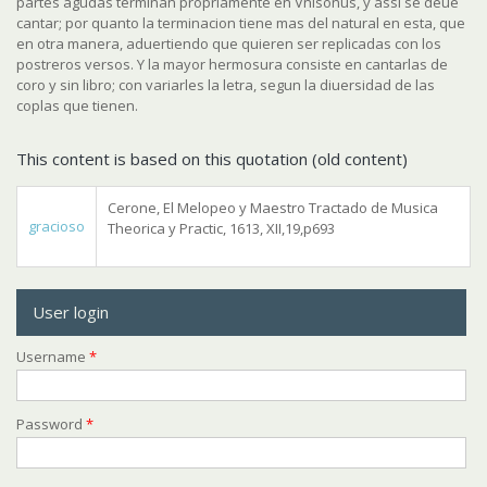
partes agudas terminan propriamente en Vnisonus
, y assi se deue
cantar; por quanto la terminacion tiene mas del natural en esta, que
en otra manera, aduertiendo que quieren ser replicadas con los
postreros versos.
Y la mayor hermosura consiste en cantarlas de
coro y sin libro
; con variarles la letra, segun la diuersidad de las
coplas que tienen.
This content is based on this quotation (old content)
Cerone, El Melopeo y Maestro Tractado de Musica
gracioso
Theorica y Practic, 1613, XII,19,p693
User login
Username
*
Password
*