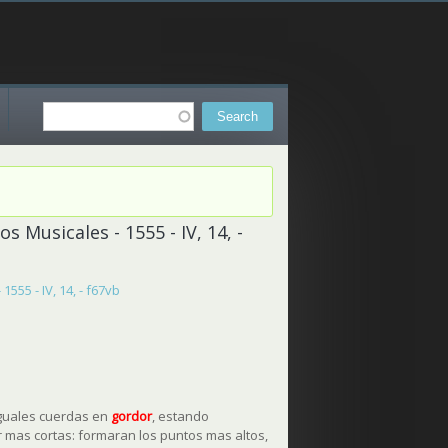
Search
Search form
 Musicales - 1555 - IV, 14, -
555 - IV, 14, - f67vb
yguales cuerdas en
gordor
, estando
r mas cortas: formaran los puntos mas altos,