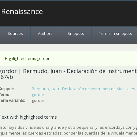
a Renaissance
Sources
Authors
Snippets
Terms in snippets
Status message
Highlighted term: gordor
gordor | Bermudo, Juan - Declaración de Instrumentos
f67vb
Snippet:
Bermudo, Juan - Declaración de Instrumentos Musicales - 1
Term:
gordor
Term variants:
gordor
Text with highlighted terms
Si tomays dos vihuelas una grande y otra pequeña, y las encordays con 
ygualmente las cuerdas estiradas: por ser las cuerdas de la vihuela meno