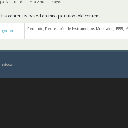
que las cuerdas de la vihuela mayor.
This content is based on this quotation (old content)
Bermudo, Declaración de Instrumentos Musicales, 1555, IV,
gordor
Renaissance