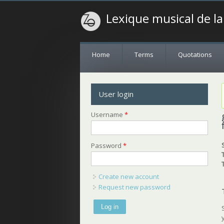
Lexique musical de l
Home
Terms
Quotations
User login
Username
*
Password
*
Create new account
Request new password