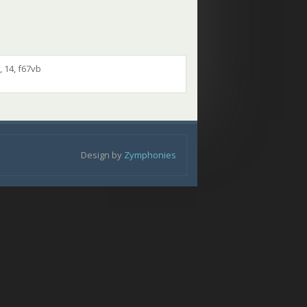
 14, f67vb
Design by
Zymphonies